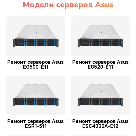
Модели серверов Asus
Заказать
Ремонт ленточной библиотеки
4000 руб.
Заказать
Ремонт СХД сервера Asus
Ремонт серверов Asus
Ремонт серверов Asus
4500 руб.
EG500-E11
EG520-E11
Заказать
Ремонт блока питания
1200 руб.
Заказать
Ремонт серверов Asus
Ремонт серверов Asus
Настройка оборудования
ESR1-511
ESC4000A-E12
900 руб.