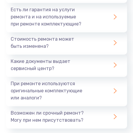
Повреждения от внешних факторов, таких
Есть ли гарантия на услуги
как влага или удары
ремонта и на используемые
при ремонте комплектующие?
Регулярное техническое обслуживание и
своевременная диагностика помогут
предотвратить эти проблемы.
Стоимость ремонта может
быть изменена?
Услуги нашего сервисного
центра
Какие документы выдает
сервисный центр?
Мы предлагаем полный спектр услуг по ремонту и
техническому обслуживанию серверов Asus в
При ремонте используются
Нижнем Новгороде:
оригинальные комплектующие
или аналоги?
Диагностика и устранение
неисправностей
Возможен ли срочный ремонт?
Замена поврежденных компонентов
Могу при нем присутствовать?
Настройка и оптимизация работы
серверов