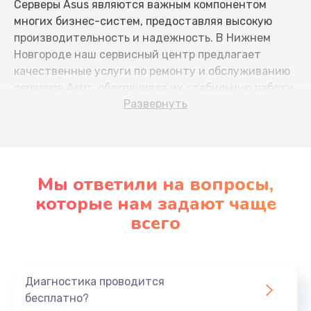
Серверы Asus являются важным компонентом
многих бизнес-систем, предоставляя высокую
производительность и надежность. В Нижнем
Новгороде наш сервисный центр предлагает
качественные услуги по ремонту и обслуживанию
серверов Asus, обеспечивая их стабильную работу
Развернуть
и долговечность.
Причины неисправностей
серверов Asus
Мы ответили на вопросы,
Серверы Asus могут столкнуться с рядом проблем,
которые нам задают чаще
включая:
всего
Перегрев из-за неправильной работы
системы охлаждения
Повреждение жестких дисков из-за
Диагностика проводится
износа или неправильной эксплуатации
бесплатно?
Сбои в блоке питания