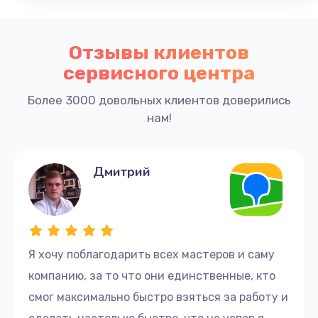
Профилактическое обслуживание для
предотвращения будущих поломок
Отзывы клиентов
Контактная информация
сервисного центра
Если ваш сервер Asus нуждается в ремонте или
Более 3000 довольных клиентов доверились
обслуживании, свяжитесь с нами по телефону +7
нам!
(831) 218-03-32 или посетите наш сервисный
центр по адресу улица Невзоровых, 47. Наши
квалифицированные специалисты обеспечат
Дмитрий
быстрое и качественное выполнение всех
необходимых работ.
Закажите ремонт серверов Asus в Нижнем
Новгороде и обеспечьте стабильную работу вашей
Я хочу поблагодарить всех мастеров и саму
информационной системы!
компанию, за то что они единственные, кто
смог максимально быстро взяться за работу и