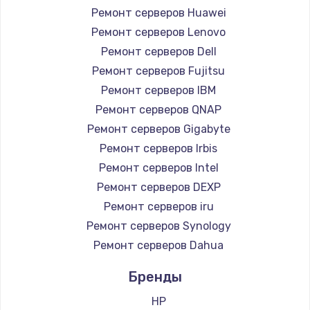
1260 руб.
Ремонт серверов Huawei
Заказать
Ремонт серверов Lenovo
Ремонт серверов Dell
Ремонт петель крышки
Ремонт серверов Fujitsu
990 руб.
Ремонт серверов IBM
Заказать
Ремонт серверов QNAP
Ремонт серверов Gigabyte
Настройка Wi-Fi
Ремонт серверов Irbis
1030 руб.
Ремонт серверов Intel
Заказать
Ремонт серверов DEXP
Ремонт серверов iru
Замена шим-контроллера
Ремонт серверов Synology
3900 руб.
Ремонт серверов Dahua
Заказать
Бренды
Замена HDMI
HP