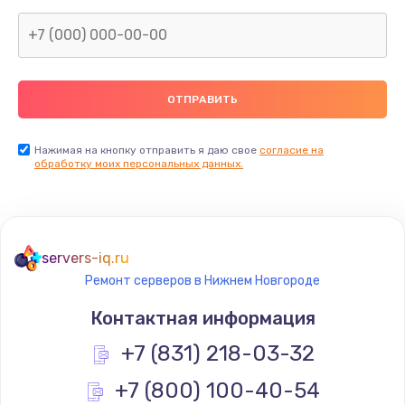
Заказать
Замена северного моста
2600 руб.
Заказать
Нажимая на кнопку отправить я даю свое
согласие на
Замена видеочипа
обработку моих персональных данных.
2745 руб.
Заказать
servers-iq.ru
Ремонт разъема питания
Ремонт серверов в Нижнем Новгороде
745 руб.
Контактная информация
Заказать
+7 (831) 218-03-32
Замена видеокарты
+7 (800) 100-40-54
1600 руб.