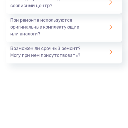
сервисный центр?
Восстановление данных
990 руб.
При ремонте используются
Заказать
оригинальные комплектующие
или аналоги?
Замена USB порта
Возможен ли срочный ремонт?
1060 руб.
Могу при нем присутствовать?
Заказать
Замена звуковой карты
1100 руб.
Заказать
Замена оперативной памяти
890 руб.
Заказать