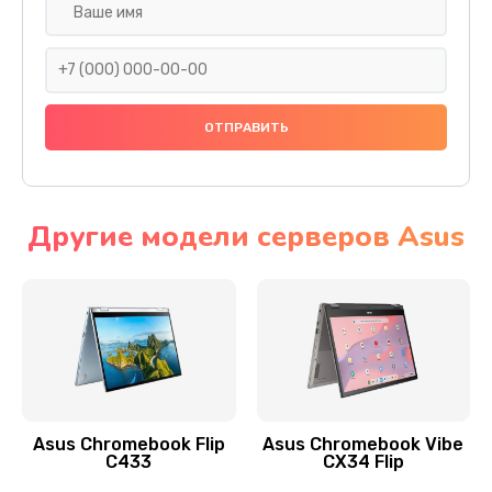
Замена разъема SIM
290 руб.
Заказать
Сбор/Разбор
1490 руб.
Заказать
Другие модели серверов Asus
Чистка динамика и микрофонов (с разбором)
1790 руб.
Заказать
Замена кнопки Home (домой)
890 руб.
Asus Chromebook Flip
Asus Chromebook Vibe
C433
CX34 Flip
Заказать