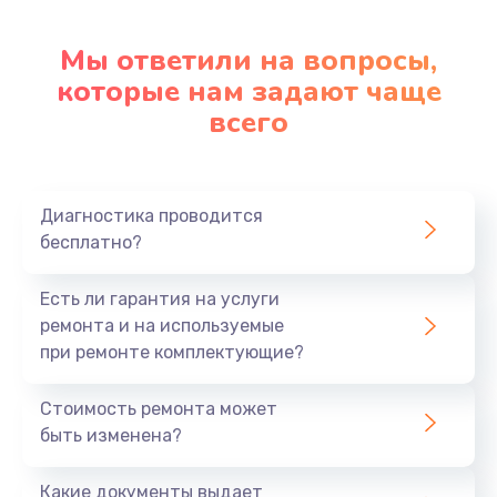
Настройка ОС
1090 руб.
Мы ответили на вопросы,
Заказать
которые нам задают чаще
всего
Ремонт подсветки
1200 руб.
Заказать
Диагностика проводится
бесплатно?
Настройка BIOS
Есть ли гарантия на услуги
930 руб.
ремонта и на используемые
Заказать
при ремонте комплектующие?
Замена SSD
Стоимость ремонта может
1045 руб.
быть изменена?
Заказать
Какие документы выдает