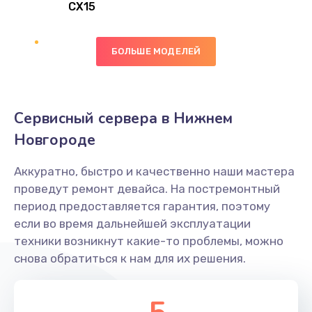
CX15
Заказать
Замена вибромотора
БОЛЬШЕ МОДЕЛЕЙ
890 руб.
Заказать
Сервисный сервера в Нижнем
Замена голосового динамика
Новгороде
490 руб.
Аккуратно, быстро и качественно наши мастера
Заказать
проведут ремонт девайса. На постремонтный
период предоставляется гарантия, поэтому
Замена основной камеры
если во время дальнейшей эксплуатации
490 руб.
техники возникнут какие-то проблемы, можно
снова обратиться к нам для их решения.
Заказать
Замена элемента