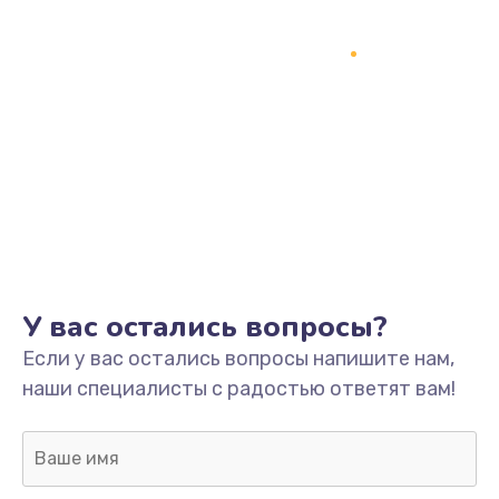
Замена процессора
1800 руб.
Заказать
Замена системы охлаждения
1500 руб.
Заказать
Замена термопасты
У вас остались вопросы?
995 руб.
Если у вас остались вопросы напишите нам,
Заказать
наши специалисты с радостью ответят вам!
Замена шлейфа матрицы
960 руб.