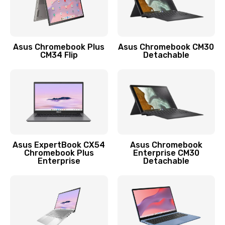
Защита гидрогелевой пленкой
1290 руб.
Asus Chromebook Plus
Asus Chromebook CM30
Заказать
CM34 Flip
Detachable
Замена экрана
1145 руб.
Заказать
Замена аккумулятора
Asus ExpertBook CX54
Asus Chromebook
Chromebook Plus
Enterprise CM30
890 руб.
Enterprise
Detachable
Заказать
Замена задней крышки
490 руб.