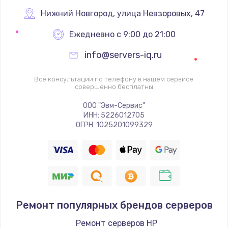
Заказать
Нижний Новгород
,
 улица Невзоровых, 47
Ежедневно с 9:00 до 21:00
Ремонт цепей питания
2500 руб.
info@servers-iq.ru
Заказать
Все консультации по телефону в нашем сервисе
совершенно бесплатны
Замена жесткого диска
ООО "Эвм-Сервис"
750 руб.
ИНН: 5226012705
ОГРН: 1025201099329
Заказать
Установка драйверов
725 руб.
Заказать
Ремонт популярных брендов серверов
Замена вебкамеры
Ремонт серверов HP