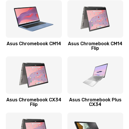
Замена сканера отпечатка
790 руб.
Заказать
Замена разъема зарядки (питания)
Asus Chromebook CM14
Asus Chromebook CM14
Flip
390 руб.
Заказать
Замена разъёма наушников (гарнитуры)
390 руб.
Заказать
Asus Chromebook CX34
Asus Chromebook Plus
Flip
CX34
Замена кнопок громкости
390 руб.
Заказать