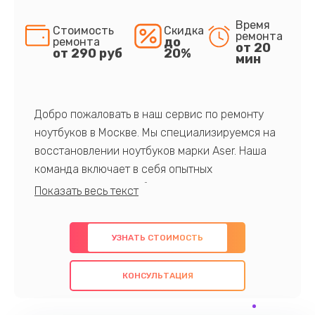
Время
Стоимость
Скидка
ремонта
до
ремонта
от 20
от 290 руб
20%
мин
Добро пожаловать в наш сервис по ремонту
ноутбуков в Москве. Мы специализируемся на
восстановлении ноутбуков марки Aser. Наша
команда включает в себя опытных
профессионалов с обширными знаниями и
многолетним опытом в данной области. Мы
предлагаем быстрый и качественный ремонт с
УЗНАТЬ СТОИМОСТЬ
использованием оригинальных компонентов, а
также гарантируем качество всех
КОНСУЛЬТАЦИЯ
проведенных работ. Наша цель - предоставить
клиентам надежное и профессиональное