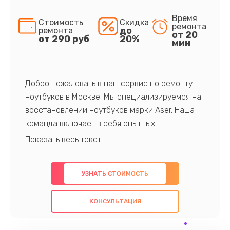
Время
Стоимость
Скидка
ремонта
до
ремонта
от 20
от 290 руб
20%
мин
Добро пожаловать в наш сервис по ремонту
ноутбуков в Москве. Мы специализируемся на
восстановлении ноутбуков марки Aser. Наша
команда включает в себя опытных
профессионалов с обширными знаниями и
многолетним опытом в данной области. Мы
предлагаем быстрый и качественный ремонт с
УЗНАТЬ СТОИМОСТЬ
использованием оригинальных компонентов, а
также гарантируем качество всех
КОНСУЛЬТАЦИЯ
проведенных работ. Наша цель - предоставить
клиентам надежное и профессиональное