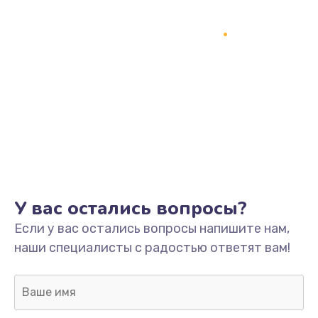
Замена процессора
1800 руб.
Заказать
Замена системы охлаждения
1500 руб.
Заказать
Замена термопасты
У вас остались вопросы?
995 руб.
Если у вас остались вопросы напишите нам,
Заказать
наши специалисты с радостью ответят вам!
Замена шлейфа матрицы
960 руб.