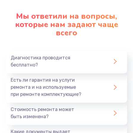
Настройка ОС
1090 руб.
Мы ответили на вопросы,
Заказать
которые нам задают чаще
всего
Ремонт подсветки
1200 руб.
Заказать
Диагностика проводится
бесплатно?
Настройка BIOS
Есть ли гарантия на услуги
930 руб.
ремонта и на используемые
Заказать
при ремонте комплектующие?
Замена SSD
Стоимость ремонта может
1045 руб.
быть изменена?
Заказать
Какие документы выдает