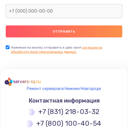
Заказать
Замена северного моста
2600 руб.
Заказать
Нажимая на кнопку отправить я даю свое
согласие на
Замена видеочипа
обработку моих персональных данных.
2745 руб.
Заказать
servers-iq.ru
Ремонт разъема питания
Ремонт серверов в Нижнем Новгороде
745 руб.
Контактная информация
Заказать
+7 (831) 218-03-32
Замена видеокарты
+7 (800) 100-40-54
1600 руб.