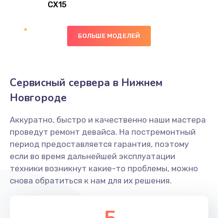
CX15
Заказать
Замена вибромотора
БОЛЬШЕ МОДЕЛЕЙ
890 руб.
Заказать
Сервисный сервера в Нижнем
Замена голосового динамика
Новгороде
490 руб.
Аккуратно, быстро и качественно наши мастера
Заказать
проведут ремонт девайса. На постремонтный
период предоставляется гарантия, поэтому
Замена основной камеры
если во время дальнейшей эксплуатации
490 руб.
техники возникнут какие-то проблемы, можно
снова обратиться к нам для их решения.
Заказать
Замена элемента