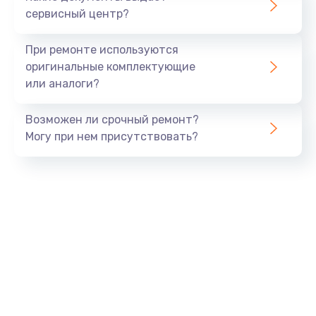
сервисный центр?
Восстановление данных
990 руб.
При ремонте используются
Заказать
оригинальные комплектующие
или аналоги?
Замена USB порта
Возможен ли срочный ремонт?
1060 руб.
Могу при нем присутствовать?
Заказать
Замена звуковой карты
1100 руб.
Заказать
Замена оперативной памяти
890 руб.
Заказать