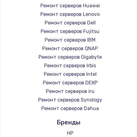
1260 руб.
Ремонт серверов Huawei
Заказать
Ремонт серверов Lenovo
Ремонт серверов Dell
Ремонт петель крышки
Ремонт серверов Fujitsu
990 руб.
Ремонт серверов IBM
Заказать
Ремонт серверов QNAP
Ремонт серверов Gigabyte
Настройка Wi-Fi
Ремонт серверов Irbis
1030 руб.
Ремонт серверов Intel
Заказать
Ремонт серверов DEXP
Ремонт серверов iru
Замена шим-контроллера
Ремонт серверов Synology
3900 руб.
Ремонт серверов Dahua
Заказать
Бренды
Замена HDMI
HP