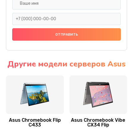
Замена разъема SIM
290 руб.
Заказать
Сбор/Разбор
1490 руб.
Заказать
Другие модели серверов Asus
Чистка динамика и микрофонов (с разбором)
1790 руб.
Заказать
Замена кнопки Home (домой)
890 руб.
Asus Chromebook Flip
Asus Chromebook Vibe
C433
CX34 Flip
Заказать