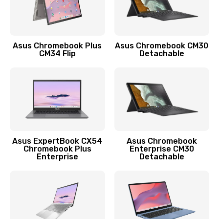
Защита гидрогелевой пленкой
1290 руб.
Asus Chromebook Plus
Asus Chromebook CM30
Заказать
CM34 Flip
Detachable
Замена экрана
1145 руб.
Заказать
Замена аккумулятора
Asus ExpertBook CX54
Asus Chromebook
Chromebook Plus
Enterprise CM30
890 руб.
Enterprise
Detachable
Заказать
Замена задней крышки
490 руб.