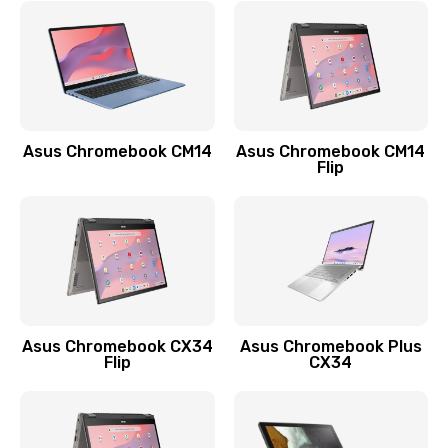
Замена сканера отпечатка
790 руб.
Заказать
Замена разъема зарядки (питания)
Asus Chromebook CM14
Asus Chromebook CM14
Flip
390 руб.
Заказать
Замена разъёма наушников (гарнитуры)
390 руб.
Заказать
Asus Chromebook CX34
Asus Chromebook Plus
Flip
CX34
Замена кнопок громкости
390 руб.
Заказать