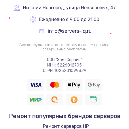
Заказать
Нижний Новгород
,
 улица Невзоровых, 47
Ежедневно с 9:00 до 21:00
Ремонт цепей питания
2500 руб.
info@servers-iq.ru
Заказать
Все консультации по телефону в нашем сервисе
совершенно бесплатны
Замена жесткого диска
ООО "Эвм-Сервис"
750 руб.
ИНН: 5226012705
ОГРН: 1025201099329
Заказать
Установка драйверов
725 руб.
Заказать
Ремонт популярных брендов серверов
Замена вебкамеры
Ремонт серверов HP