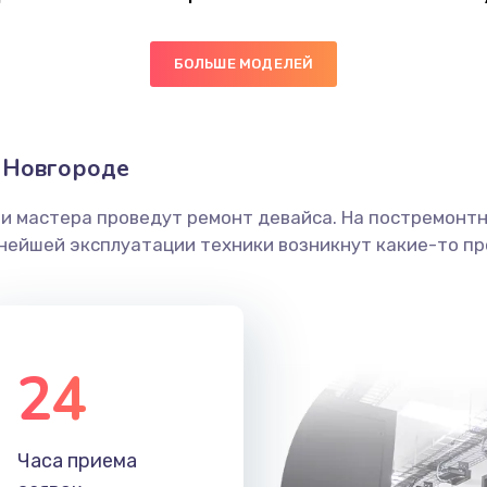
40 мин
2 года
БОЛЬШЕ МОДЕЛЕЙ
50 мин
1 год
40 мин
2 года
 Новгороде
60 мин
2 года
ши мастера проведут ремонт девайса. На постремонт
ьнейшей эксплуатации техники возникнут какие-то пр
40 мин
1 год
30 мин
1 год
24
50 мин
1 год
50 мин
1 год
Часа приема