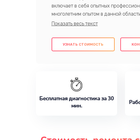
включает в себя опытных профессион
многолетним опытом в данной област
качественный ремонт с использовани
гарантируем качество всех проведенн
клиентам надежное и профессиональн
УЗНАТЬ СТОИМОСТЬ
КОН
потребности наилучшим образом. Не 
сейчас!
Бесплатная диагностика за 30
Рабо
мин.