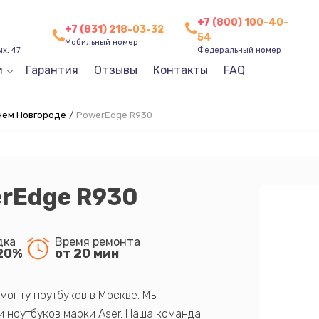
+7 (800) 100-40-
+7 (831) 218-03-32
54
Мобильный номер
х, 47
Федеральный номер
и
Гарантия
Отзывы
Контакты
FAQ
нем Новгороде
/
PowerEdge R930
erEdge R930
дка
Время ремонта
20%
от 20 мин
монту ноутбуков в Москве. Мы
 ноутбуков марки Aser. Наша команда