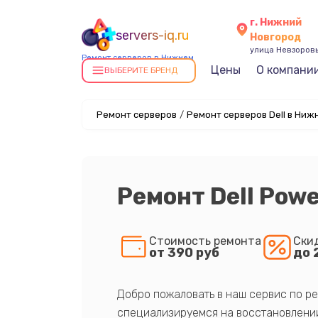
г. Нижний
servers-iq.ru
Новгород
улица Невзоровы
Ремонт серверов в Нижнем
Цены
О компани
Новгороде
ВЫБЕРИТЕ БРЕНД
Ремонт серверов
/
Ремонт серверов Dell в Ниж
Ремонт Dell Pow
Стоимость ремонта
Ски
от 390 руб
до 
Добро пожаловать в наш сервис по ре
специализируемся на восстановлении