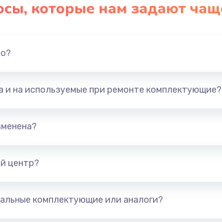
осы, которые нам задают чащ
но?
та и на используемые при ремонте комплектующие?
зменена?
й центр?
альные комплектующие или аналоги?