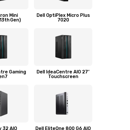
1290 руб.
Заказать
iron Mini
Dell OptiPlex Micro Plus
13th Gen)
7020
960 руб.
Заказать
1500 руб.
Заказать
1500 руб.
Заказать
ntre Gaming
Dell IdeaCentre AIO 27″
Gen7
Touchscreen
1245 руб.
Заказать
390 руб.
Заказать
2750 руб.
Заказать
y 32 AIO
Dell EliteOne 800 G6 AIO