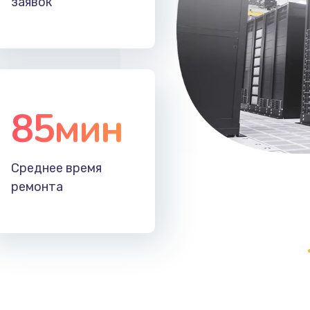
заявок
20 мин
2 года
50 мин
3 года
50 мин
1 год
85мин
50 мин
3 года
Среднее время
30 мин
3 года
ремонта