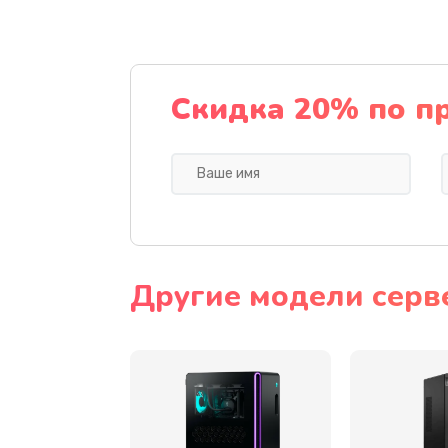
Ремонт цепей питания
Замена видеокарты
Скидка 20% по п
Ремонт разъема питания
Замена видеочипа
Замена экрана
Другие модели серв
Замена шлейфа матрицы
Замена термопасты
Замена системы охлаждения