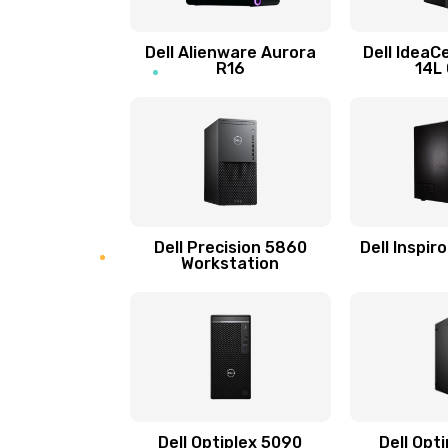
Замена процессора
Dell Alienware Aurora
Dell IdeaC
R16
14L
Замена оперативной памяти
Замена микрофона
Замена звуковой карты
Dell Precision 5860
Dell Inspir
Workstation
Замена USB порта
Замена разъёмов (HDMI, DVI, Ди
порта)
Замена северного моста
Dell Optiplex 5090
Dell Opt