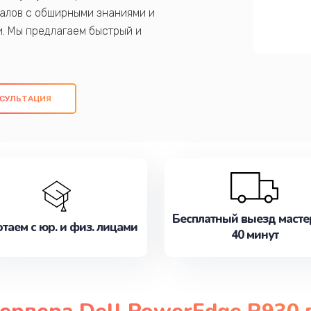
алов с обширными знаниями и
и. Мы предлагаем быстрый и
ем оригинальных компонентов, а также
ых работ. Наша цель - предоставить
ое обслуживание, удовлетворяя их
СУЛЬТАЦИЯ
медлите записаться на ремонт уже
Бесплатный выезд масте
таем с юр. и физ. лицами
40 минут