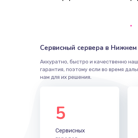
Восстановление данных
Замена SSD
Настройка BIOS
Сервисный сервера в Нижнем
Ремонт подсветки
Аккуратно, быстро и качественно на
гарантия, поэтому если во время дал
Настройка ОС
нам для их решения.
Чистка от пыли
5
Замена южного моста
Замена контроллера питания
Сервисных