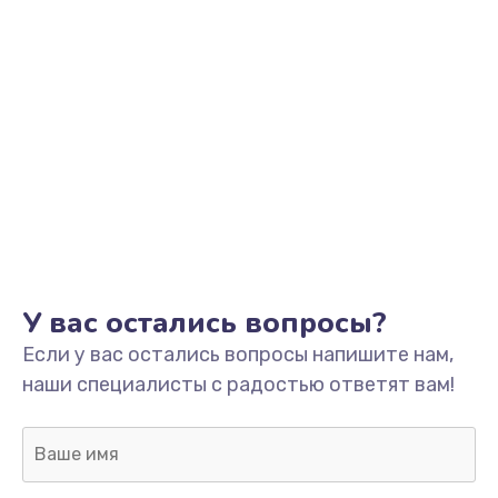
Заказать
Замена USB порта
от 1245 руб.
Заказать
Замена вебкамеры
от 1495 руб.
Заказать
Замена микрофона
У вас остались вопросы?
от 1500 руб.
Если у вас остались вопросы напишите нам,
Заказать
наши специалисты с радостью ответят вам!
Замена жесткого диска
от 745 руб.
Заказать