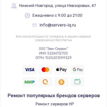
Нижний Новгород
,
 улица Невзоровых, 47
Замена аккумулятора
Ежедневно с 9:00 до 21:00
от 620 руб.
info@servers-iq.ru
Заказать
Все консультации по телефону в нашем сервисе
Замена клавиатуры
совершенно бесплатны
от 990 руб.
ООО "Эвм-Сервис"
Заказать
ИНН: 5226012705
ОГРН: 1025201099329
Ремонт популярных брендов серверов
Ремонт серверов HP