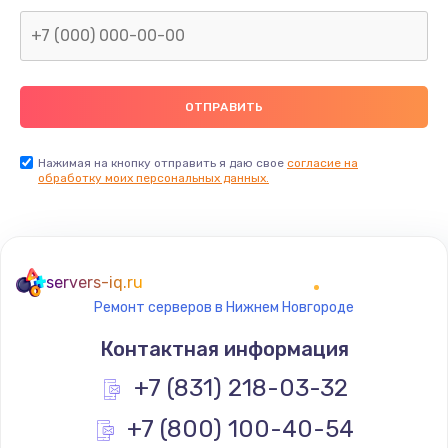
Замена оперативной памяти
от 960 руб.
Заказать
Замена экрана
Нажимая на кнопку отправить я даю свое
согласие на
обработку моих персональных данных.
от 940 руб.
Заказать
Замена термопасты
servers-iq.ru
от 1060 руб.
Ремонт серверов в Нижнем Новгороде
Заказать
Контактная информация
Замена видеокарты
+7 (831) 218-03-32
от 2045 руб.
+7 (800) 100-40-54
Заказать