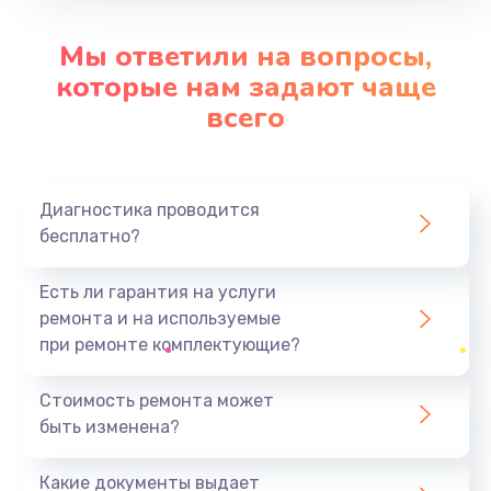
Заказать
Мы ответили на вопросы,
Замена звуковой карты
которые нам задают чаще
от 1500 руб.
всего
Заказать
Ремонт цепей питания
Диагностика проводится
от 2500 руб.
бесплатно?
Заказать
Есть ли гарантия на услуги
Замена шлейфа матрицы
ремонта и на используемые
от 1160 руб.
при ремонте комплектующие?
Заказать
Стоимость ремонта может
быть изменена?
Замена материнской платы
от 1760 руб.
Какие документы выдает