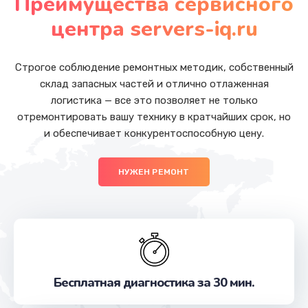
Преимущества сервисного
Заказать
центра servers-iq.ru
Замена южного моста
от 2750 руб.
Строгое соблюдение ремонтных методик, собственный
склад запасных частей и отлично отлаженная
Заказать
логистика — все это позволяет не только
отремонтировать вашу технику в кратчайших срок, но
Ремонт петель крышки
и обеспечивает конкурентоспособную цену.
от 1090 руб.
Заказать
НУЖЕН РЕМОНТ
Ремонт разъема питания
от 1090 руб.
Заказать
Настройка Wi-Fi
Бесплатная диагностика за 30 мин.
от 1195 руб.