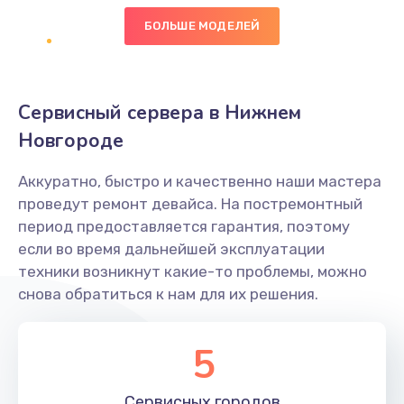
2750 руб.
БОЛЬШЕ МОДЕЛЕЙ
Заказать
Восстановление данных
Сервисный сервера в Нижнем
990 руб.
Новгороде
Заказать
Аккуратно, быстро и качественно наши мастера
Замена SSD
проведут ремонт девайса. На постремонтный
1520 руб.
период предоставляется гарантия, поэтому
Заказать
если во время дальнейшей эксплуатации
техники возникнут какие-то проблемы, можно
Настройка BIOS
снова обратиться к нам для их решения.
995 руб.
5
Заказать
Ремонт подсветки
Сервисных
городов