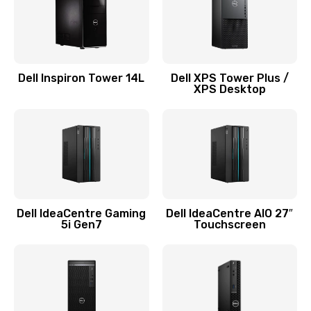
Заказать
Замена системы охлаждения
1645 руб.
Dell Inspiron Tower 14L
Dell XPS Tower Plus /
Заказать
XPS Desktop
Замена процессора
1290 руб.
Заказать
Замена оперативной памяти
Dell IdeaCentre Gaming
Dell IdeaCentre AIO 27″
5i Gen7
Touchscreen
960 руб.
Заказать
Замена микрофона
1500 руб.