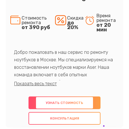
Время
Стоимость
Скидка
ремонта
до
ремонта
от 20
от 390 руб
20%
мин
Добро пожаловать в наш сервис по ремонту
ноутбуков в Москве. Мы специализируемся на
восстановлении ноутбуков марки Aser. Наша
команда включает в себя опытных
профессионалов с обширными знаниями и
многолетним опытом в данной области. Мы
предлагаем быстрый и качественный ремонт с
УЗНАТЬ СТОИМОСТЬ
использованием оригинальных компонентов, а
также гарантируем качество всех
КОНСУЛЬТАЦИЯ
проведенных работ. Наша цель - предоставить
клиентам надежное и профессиональное