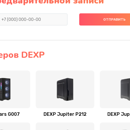
редварительной записи
еров DEXP
ars G007
DEXP Jupiter P212
DEXP Jup