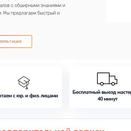
алов с обширными знаниями и
и. Мы предлагаем быстрый и
ем оригинальных компонентов, а также
ых работ. Наша цель - предоставить
ое обслуживание, удовлетворяя их
СУЛЬТАЦИЯ
медлите записаться на ремонт уже
Бесплатный выезд масте
таем с юр. и физ. лицами
40 минут