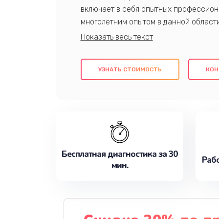
включает в себя опытных профессион
многолетним опытом в данной област
качественный ремонт с использовани
гарантируем качество всех проведенн
клиентам надежное и профессиональн
УЗНАТЬ СТОИМОСТЬ
КОН
потребности наилучшим образом. Не 
сейчас!
Бесплатная диагностика за 30
Рабо
мин.