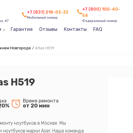
+7 (800) 100-40-
+7 (831) 218-03-32
54
Мобильный номер
х, 47
Федеральный номер
и
Гарантия
Отзывы
Контакты
FAQ
жнем Новгороде
/
Atlas H519
as H519
дка
Время ремонта
20%
от 20 мин
монту ноутбуков в Москве. Мы
 ноутбуков марки Aser. Наша команда