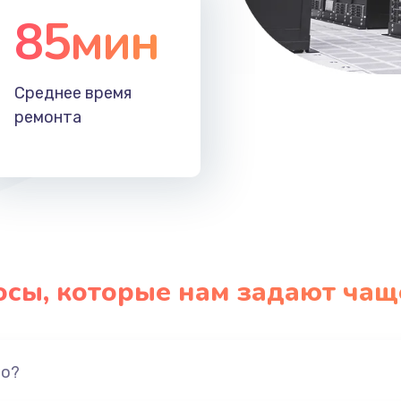
85мин
Среднее время
ремонта
осы, которые нам задают чащ
но?