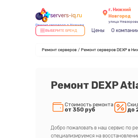
г. Нижний
servers-iq.ru
Новгород
улица Невзоровы
Ремонт серверов в Нижнем
Цены
О компани
Новгороде
ВЫБЕРИТЕ БРЕНД
Ремонт серверов
/
Ремонт серверов DEXP в Ни
Ремонт DEXP Atl
Стоимость ремонта
Ски
от 350 руб
до 
Добро пожаловать в наш сервис по ре
специализируемся на восстановлении