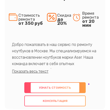
Время
Стоимость
Скидка
ремонта
до
ремонта
от 20
от 350 руб
20%
мин
Добро пожаловать в наш сервис по ремонту
ноутбуков в Москве. Мы специализируемся на
восстановлении ноутбуков марки Aser. Наша
команда включает в себя опытных
профессионалов с обширными знаниями и
многолетним опытом в данной области. Мы
предлагаем быстрый и качественный ремонт с
УЗНАТЬ СТОИМОСТЬ
использованием оригинальных компонентов, а
также гарантируем качество всех
КОНСУЛЬТАЦИЯ
проведенных работ. Наша цель - предоставить
клиентам надежное и профессиональное