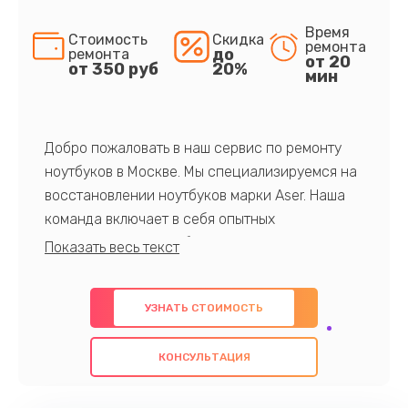
Время
Стоимость
Скидка
ремонта
до
ремонта
от 20
от 350 руб
20%
мин
Добро пожаловать в наш сервис по ремонту
ноутбуков в Москве. Мы специализируемся на
восстановлении ноутбуков марки Aser. Наша
команда включает в себя опытных
профессионалов с обширными знаниями и
многолетним опытом в данной области. Мы
предлагаем быстрый и качественный ремонт с
УЗНАТЬ СТОИМОСТЬ
использованием оригинальных компонентов, а
также гарантируем качество всех
КОНСУЛЬТАЦИЯ
проведенных работ. Наша цель - предоставить
клиентам надежное и профессиональное