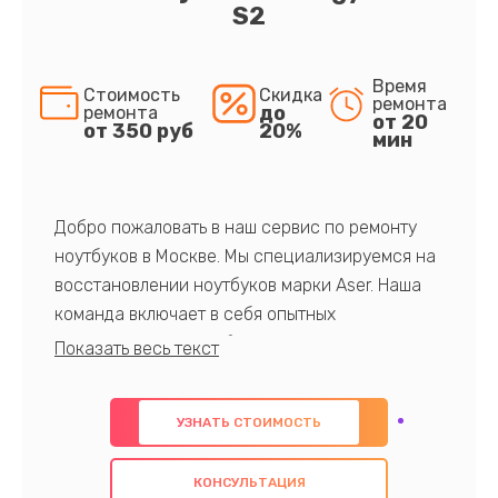
S2
Время
Стоимость
Скидка
ремонта
до
ремонта
от 20
от 350 руб
20%
мин
Добро пожаловать в наш сервис по ремонту
ноутбуков в Москве. Мы специализируемся на
восстановлении ноутбуков марки Aser. Наша
команда включает в себя опытных
профессионалов с обширными знаниями и
многолетним опытом в данной области. Мы
предлагаем быстрый и качественный ремонт с
УЗНАТЬ СТОИМОСТЬ
использованием оригинальных компонентов, а
также гарантируем качество всех
КОНСУЛЬТАЦИЯ
проведенных работ. Наша цель - предоставить