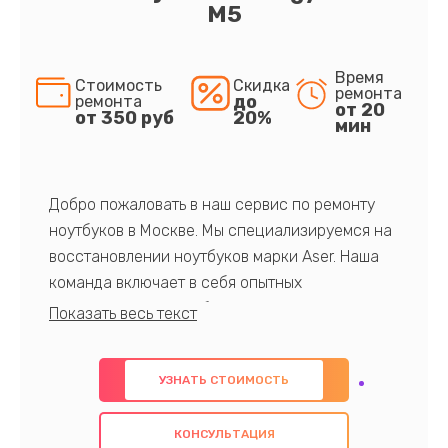
M5
Время
Стоимость
Скидка
ремонта
до
ремонта
от 20
от 350 руб
20%
мин
Добро пожаловать в наш сервис по ремонту
ноутбуков в Москве. Мы специализируемся на
восстановлении ноутбуков марки Aser. Наша
команда включает в себя опытных
профессионалов с обширными знаниями и
многолетним опытом в данной области. Мы
предлагаем быстрый и качественный ремонт с
УЗНАТЬ СТОИМОСТЬ
использованием оригинальных компонентов, а
также гарантируем качество всех
КОНСУЛЬТАЦИЯ
проведенных работ. Наша цель - предоставить