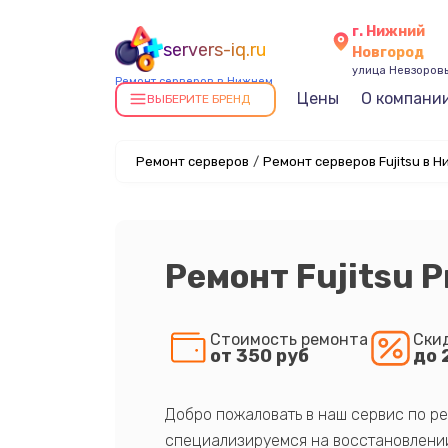
г. Нижний
servers-iq.ru
Новгород
улица Невзоровы
Ремонт серверов в Нижнем
Цены
О компани
Новгороде
ВЫБЕРИТЕ БРЕНД
Ремонт серверов
/
Ремонт серверов Fujitsu в 
Ремонт Fujitsu 
Стоимость ремонта
Ски
от 350 руб
до 
Добро пожаловать в наш сервис по ре
специализируемся на восстановлении