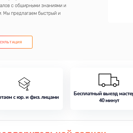
алов с обширными знаниями и
и. Мы предлагаем быстрый и
ем оригинальных компонентов, а также
ых работ. Наша цель - предоставить
ое обслуживание, удовлетворяя их
СУЛЬТАЦИЯ
медлите записаться на ремонт уже
Бесплатный выезд масте
таем с юр. и физ. лицами
40 минут