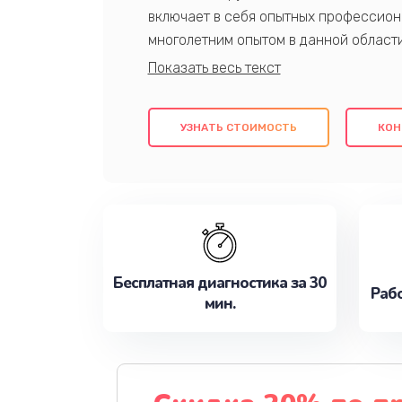
включает в себя опытных профессион
многолетним опытом в данной област
качественный ремонт с использовани
гарантируем качество всех проведенн
клиентам надежное и профессиональн
УЗНАТЬ СТОИМОСТЬ
КОН
потребности наилучшим образом. Не 
сейчас!
Бесплатная диагностика за 30
Рабо
мин.