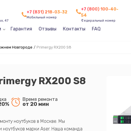
+7 (800) 100-40-
+7 (831) 218-03-32
54
Мобильный номер
х, 47
Федеральный номер
и
Гарантия
Отзывы
Контакты
FAQ
Нижнем Новгороде
/
Primergy RX200 S8
Primergy RX200 S8
дка
Время ремонта
20%
от 20 мин
монту ноутбуков в Москве. Мы
 ноутбуков марки Aser. Наша команда