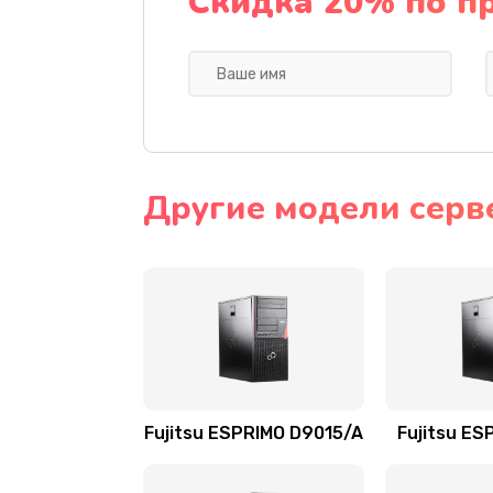
Скидка 20% по п
Другие модели серве
Fujitsu ESPRIMO D9015/A
Fujitsu ES