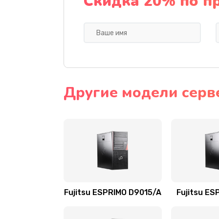
Скидка 20% по п
Другие модели серве
Fujitsu ESPRIMO D9015/A
Fujitsu ES