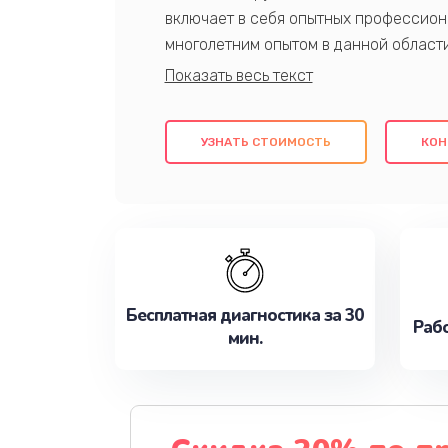
включает в себя опытных профессион
многолетним опытом в данной област
качественный ремонт с использовани
гарантируем качество всех проведенн
клиентам надежное и профессиональн
УЗНАТЬ СТОИМОСТЬ
КОН
потребности наилучшим образом. Не 
сейчас!
Бесплатная диагностика за 30
Рабо
мин.