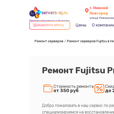
г. Нижний
servers-iq.ru
Новгород
улица Невзоровы
Ремонт серверов в Нижнем
Цены
О компани
Новгороде
ВЫБЕРИТЕ БРЕНД
Ремонт серверов
/
Ремонт серверов Fujitsu в 
Ремонт Fujitsu 
Стоимость ремонта
Ски
от 350 руб
до 
Добро пожаловать в наш сервис по ре
специализируемся на восстановлении