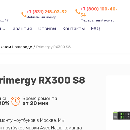
+7 (800) 100-40-
+7 (831) 218-03-32
54
Мобильный номер
х, 47
Федеральный номер
и
Гарантия
Отзывы
Контакты
FAQ
Нижнем Новгороде
/
Primergy RX300 S8
Primergy RX300 S8
дка
Время ремонта
20%
от 20 мин
монту ноутбуков в Москве. Мы
 ноутбуков марки Aser. Наша команда