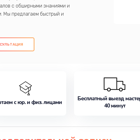
алов с обширными знаниями и
и. Мы предлагаем быстрый и
ем оригинальных компонентов, а также
ых работ. Наша цель - предоставить
ое обслуживание, удовлетворяя их
СУЛЬТАЦИЯ
медлите записаться на ремонт уже
Бесплатный выезд масте
таем с юр. и физ. лицами
40 минут