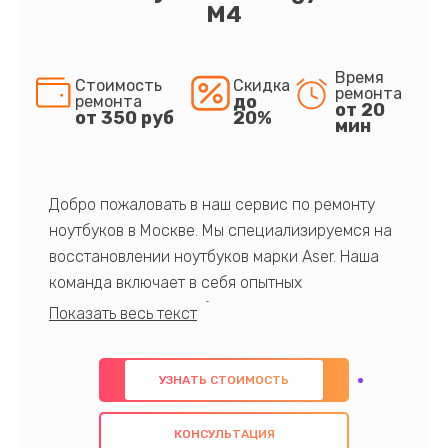
M4
Время
Стоимость
Скидка
ремонта
до
ремонта
от 20
от 350 руб
20%
мин
Добро пожаловать в наш сервис по ремонту
ноутбуков в Москве. Мы специализируемся на
восстановлении ноутбуков марки Aser. Наша
команда включает в себя опытных
профессионалов с обширными знаниями и
многолетним опытом в данной области. Мы
предлагаем быстрый и качественный ремонт с
УЗНАТЬ СТОИМОСТЬ
использованием оригинальных компонентов, а
также гарантируем качество всех
КОНСУЛЬТАЦИЯ
проведенных работ. Наша цель - предоставить