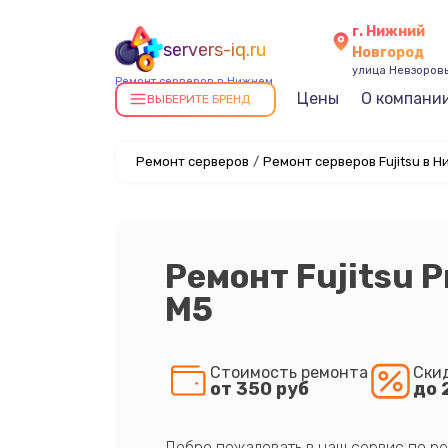
г. Нижний
servers-iq.ru
Новгород
улица Невзоровы
Ремонт серверов в Нижнем
Цены
О компани
Новгороде
ВЫБЕРИТЕ БРЕНД
Ремонт серверов
/
Ремонт серверов Fujitsu в 
Ремонт Fujitsu 
M5
Стоимость ремонта
Ски
от 350 руб
до 
Добро пожаловать в наш сервис по ре