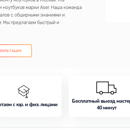
 ноутбуков марки Aser. Наша команда
алов с обширными знаниями и
и. Мы предлагаем быстрый и
ем оригинальных компонентов, а также
ых работ. Наша цель - предоставить
ое обслуживание, удовлетворяя их
СУЛЬТАЦИЯ
медлите записаться на ремонт уже
Бесплатный выезд масте
таем с юр. и физ. лицами
40 минут