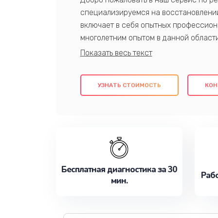
специализируемся на восстановлении
включает в себя опытных профессион
многолетним опытом в данной област
качественный ремонт с использовани
гарантируем качество всех проведенн
клиентам надежное и профессиональн
УЗНАТЬ СТОИМОСТЬ
КОН
потребности наилучшим образом. Не 
сейчас!
Бесплатная диагностика за 30
Рабо
мин.