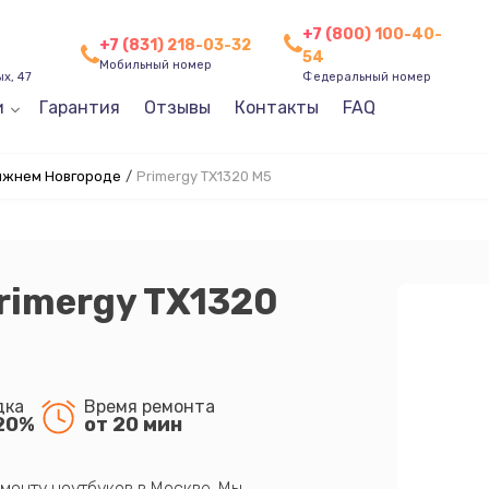
+7 (800) 100-40-
+7 (831) 218-03-32
54
Мобильный номер
х, 47
Федеральный номер
и
Гарантия
Отзывы
Контакты
FAQ
Нижнем Новгороде
/
Primergy TX1320 M5
Primergy TX1320
дка
Время ремонта
20%
от 20 мин
монту ноутбуков в Москве. Мы