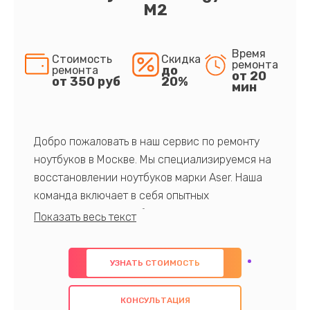
M2
Время
Стоимость
Скидка
ремонта
до
ремонта
от 20
от 350 руб
20%
мин
Добро пожаловать в наш сервис по ремонту
ноутбуков в Москве. Мы специализируемся на
восстановлении ноутбуков марки Aser. Наша
команда включает в себя опытных
профессионалов с обширными знаниями и
многолетним опытом в данной области. Мы
предлагаем быстрый и качественный ремонт с
УЗНАТЬ СТОИМОСТЬ
использованием оригинальных компонентов, а
также гарантируем качество всех
КОНСУЛЬТАЦИЯ
проведенных работ. Наша цель - предоставить