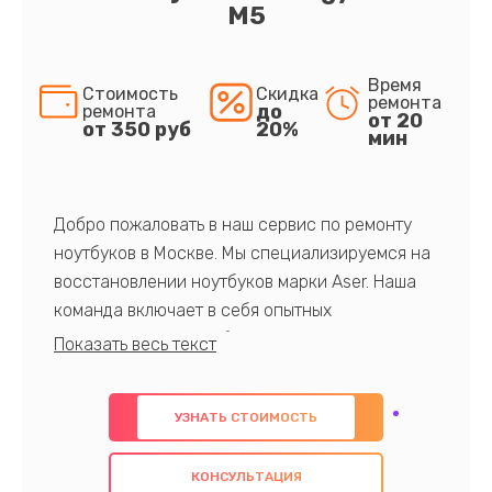
M5
Время
Стоимость
Скидка
ремонта
до
ремонта
от 20
от 350 руб
20%
мин
Добро пожаловать в наш сервис по ремонту
ноутбуков в Москве. Мы специализируемся на
восстановлении ноутбуков марки Aser. Наша
команда включает в себя опытных
профессионалов с обширными знаниями и
многолетним опытом в данной области. Мы
предлагаем быстрый и качественный ремонт с
УЗНАТЬ СТОИМОСТЬ
использованием оригинальных компонентов, а
также гарантируем качество всех
КОНСУЛЬТАЦИЯ
проведенных работ. Наша цель - предоставить