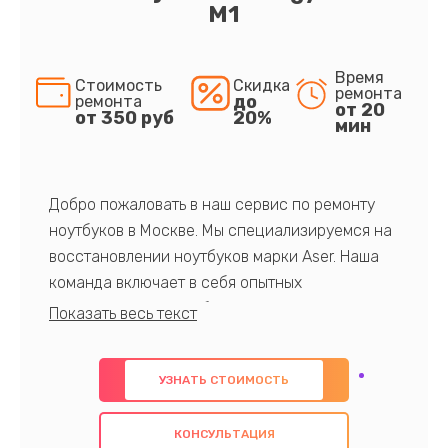
M1
Время
Стоимость
Скидка
ремонта
до
ремонта
от 20
от 350 руб
20%
мин
Добро пожаловать в наш сервис по ремонту
ноутбуков в Москве. Мы специализируемся на
восстановлении ноутбуков марки Aser. Наша
команда включает в себя опытных
профессионалов с обширными знаниями и
многолетним опытом в данной области. Мы
предлагаем быстрый и качественный ремонт с
УЗНАТЬ СТОИМОСТЬ
использованием оригинальных компонентов, а
также гарантируем качество всех
КОНСУЛЬТАЦИЯ
проведенных работ. Наша цель - предоставить