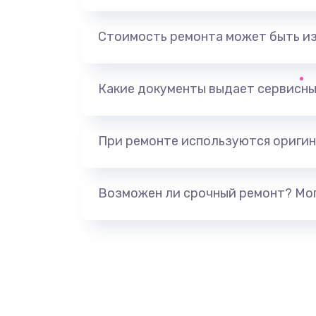
Замена клавиатуры
Стоимость ремонта может быть и
Замена разъёмов (HDMI, DVI, Ди
порта)
Какие документы выдает сервисны
Замена USB порта
При ремонте используются оригин
Замена микрофона
Возможен ли срочный ремонт? Мог
Замена оперативной памяти
Замена процессора
Замена системы охлаждения