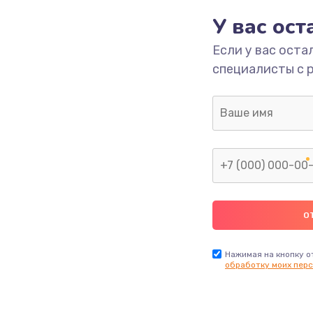
1090 руб.
Заказ
У вас ос
Если у вас оста
890 руб.
Заказ
специалисты с 
1120 руб.
Заказ
2885 руб.
Заказ
990 руб.
Заказ
890 руб.
Заказ
620 руб.
Заказ
Нажимая на кнопку о
обработку моих перс
3900 руб.
Заказ