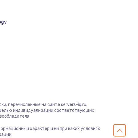
ogy
a
и, перечисленные на сайте servers-iq.ru,
с целью индивидуализации соответствующих
авообладателя
нформационный характер и ни при каких условиях
рации.