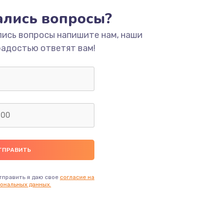
ать
тались вопросы?
лись вопросы напишите нам, наши
ать
радостью ответят вам!
ать
ать
ать
ать
ать
тправить я даю свое
согласие на
ональных данных.
ать