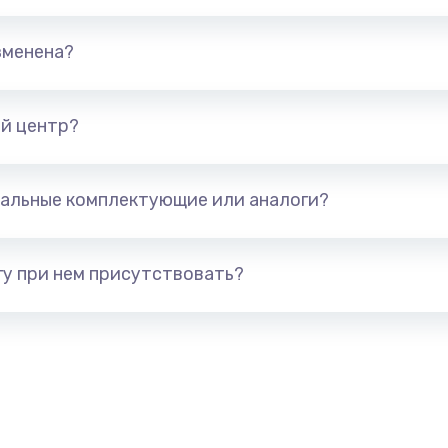
690 руб.
Заказ
зменена?
сплей
590 руб.
Заказ
й центр?
990 руб.
Заказ
альные комплектующие или аналоги?
690 руб.
Заказ
у при нем присутствовать?
690 руб.
Заказ
1290 руб.
Заказ
1790 руб.
Заказ