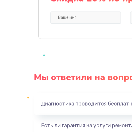
Ремонт разъема питания
Замена видеокарты
Замена жесткого диска
Замена вебкамеры
Мы ответили на вопр
Ремонт петель крышки
Настройка Wi-Fi
Диагностика проводится бесплат
Замена тачпада
Есть ли гарантия на услуги ремон
Замена корпуса