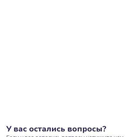
Замена тачпада
1040 руб.
Заказать
Замена корпуса
1190 руб.
Заказать
Замена клавиатуры
690 руб.
Заказать
Замена разъёмов (HDMI, DVI, Дисплей порта)
590 руб.
Заказать
У вас остались вопросы?