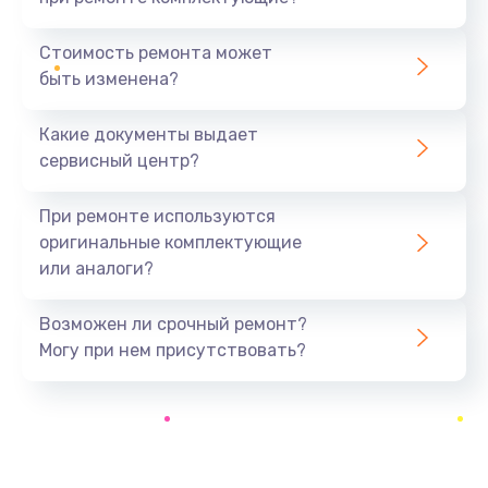
Замена жесткого диска
490 руб.
Стоимость ремонта может
быть изменена?
Заказать
Какие документы выдает
Замена вебкамеры
сервисный центр?
840 руб.
Заказать
При ремонте используются
оригинальные комплектующие
Ремонт петель крышки
или аналоги?
1090 руб.
Заказать
Возможен ли срочный ремонт?
Могу при нем присутствовать?
Настройка Wi-Fi
890 руб.
Заказать