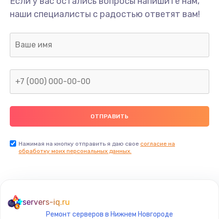
Если у вас остались вопросы напишите нам,
Замена USB порта
наши специалисты с радостью ответят вам!
990 руб.
Заказать
Замена микрофона
690 руб.
Заказать
Замена оперативной памяти
690 руб.
Заказать
Нажимая на кнопку отправить я даю свое
согласие на
обработку моих персональных данных.
Замена процессора
1290 руб.
Заказать
servers-iq.ru
Ремонт серверов в Нижнем Новгороде