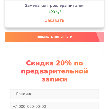
Замена контроллера питания
1490 руб.
Заказать
Замена южного моста
ПОКАЗАТЬ ВСЕ УСЛУГИ
2885 руб.
Заказать
Чистка от пыли
Скидка 20% по
1090 руб.
предварительной
Заказать
записи
Настройка ОС
1090 руб.
Заказать