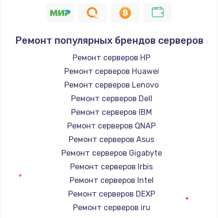
2885 руб.
Заказать
Ремонт популярных брендов серверов
Восстановление данных
Ремонт серверов HP
990 руб.
Ремонт серверов Huawei
Заказать
Ремонт серверов Lenovo
Ремонт серверов Dell
Замена SSD
Ремонт серверов IBM
890 руб.
Ремонт серверов QNAP
Заказать
Ремонт серверов Asus
Ремонт серверов Gigabyte
Замена аккумулятора
Ремонт серверов Irbis
620 руб.
Ремонт серверов Intel
Заказать
Ремонт серверов DEXP
Ремонт серверов iru
Замена шим-контроллера