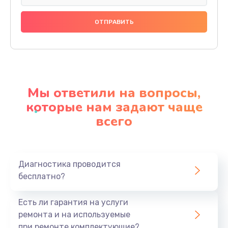
Настройка BIOS
1140 руб.
Заказать
Замена видеочипа
2990 руб.
Мы ответили на вопросы,
Заказать
которые нам задают чаще
всего
Ремонт разъема питания
1090 руб.
Заказать
Диагностика проводится
бесплатно?
Замена видеокарты
2490 руб.
Есть ли гарантия на услуги
Заказать
ремонта и на используемые
при ремонте комплектующие?