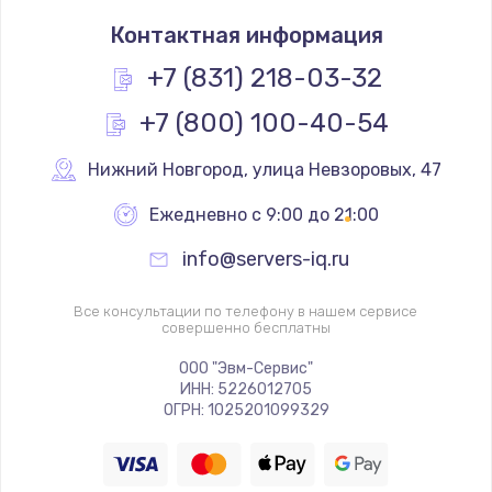
Замена системы охлаждения
Контактная информация
1790 руб.
Заказать
+7 (831) 218-03-32
+7 (800) 100-40-54
Замена термопасты
1090 руб.
Нижний Новгород
,
 улица Невзоровых, 47
Заказать
Ежедневно с 9:00 до 21:00
Замена шлейфа матрицы
info@servers-iq.ru
890 руб.
Заказать
Все консультации по телефону в нашем сервисе
совершенно бесплатны
Замена экрана
ООО "Эвм-Сервис"
ИНН: 5226012705
1120 руб.
ОГРН: 1025201099329
Заказать
Замена северного моста