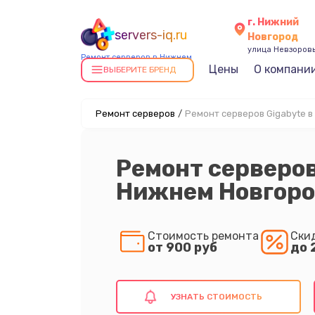
г. Нижний
servers-iq.ru
Новгород
улица Невзоровы
Ремонт серверов в Нижнем
Цены
О компани
Новгороде
ВЫБЕРИТЕ БРЕНД
Ремонт серверов
/
Ремонт серверов Gigabyte 
Ремонт серверов
Нижнем Новгоро
Стоимость ремонта
Ски
от 900 руб
до 
УЗНАТЬ СТОИМОСТЬ