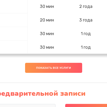
30 мин
2 года
20 мин
3 года
30 мин
1 год
е
30 мин
1 год
го
50 мин
1 год
ПОКАЗАТЬ ВСЕ УСЛУГИ
60 мин
2 года
редварительной записи
40 мин
1 год