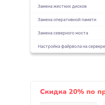
Замена жестких дисков
Замена оперативной памяти
Замена северного моста
Настройка файрвола на сервер
Ремонт и диагностика ленточно
автозагрузчика
Ремонт ленточного накопителя
Скидка 20% по п
Ремонт ленточной библиотеки