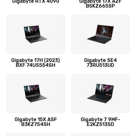
Gigabyte RTX 4090
Gigabyte 17X AZF
B5KZ665SP
Ремонт цепей питания
3500 руб.
Заказать
Замена жесткого диска
995 руб.
Gigabyte 17H (2023)
Gigabyte SE4
BXF 74US554SH
73RU513UD
Заказать
Установка драйверов
1450 руб.
Заказать
Замена вебкамеры
Gigabyte 15X ASF
Gigabyte 7 9MF-
B3KZ754SH
E2KZ513SD
1620 руб.