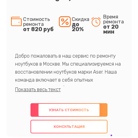
Время
Стоимость
Скидка
ремонта
до
ремонта
от 20
от 820 руб
20%
мин
Добро пожаловать в наш сервис по ремонту
ноутбуков в Москве. Мы специализируемся на
восстановлении ноутбуков марки Aser. Наша
команда включает в себя опытных
профессионалов с обширными знаниями и
многолетним опытом в данной области. Мы
предлагаем быстрый и качественный ремонт с
УЗНАТЬ СТОИМОСТЬ
использованием оригинальных компонентов, а
также гарантируем качество всех
КОНСУЛЬТАЦИЯ
проведенных работ. Наша цель - предоставить
клиентам надежное и профессиональное