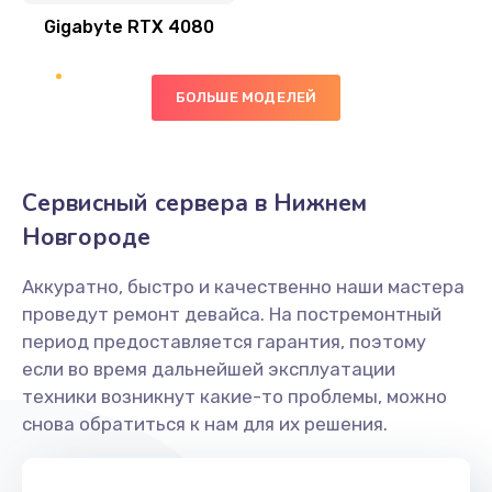
2600 руб.
Gigabyte RTX 4080
Заказать
БОЛЬШЕ МОДЕЛЕЙ
Замена оперативной памяти
820 руб.
Заказать
Сервисный сервера в Нижнем
Замена процессора
Новгороде
1290 руб.
Аккуратно, быстро и качественно наши мастера
Заказать
проведут ремонт девайса. На постремонтный
период предоставляется гарантия, поэтому
Замена системы охлаждения
если во время дальнейшей эксплуатации
1695 руб.
техники возникнут какие-то проблемы, можно
снова обратиться к нам для их решения.
Заказать
Замена термопасты