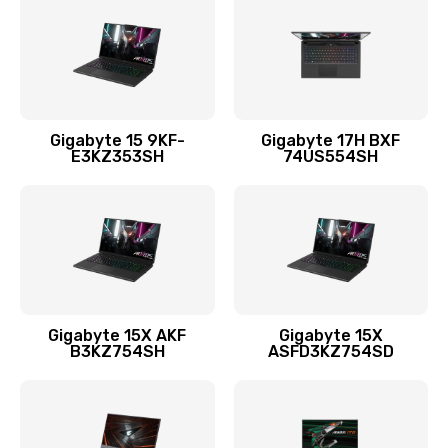
Заказать
Ремонт петель крышки
1090 руб.
Заказать
Gigabyte 15 9KF-
Gigabyte 17H BXF
E3KZ353SH
74US554SH
Настройка Wi-Fi
1545 руб.
Заказать
Замена тачпада
1245 руб.
Gigabyte 15X AKF
Gigabyte 15X
B3KZ754SH
ASFD3KZ754SD
Заказать
Замена корпуса
890 руб.