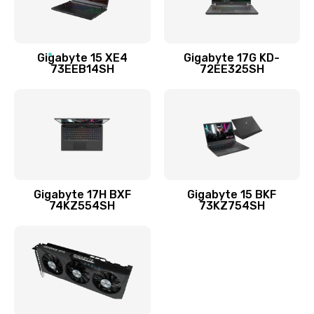
Заказать
Замена разъёмов (HDMI, DVI, Дисплей порта)
Gigabyte 15 XE4
Gigabyte 17G KD-
73EEB14SH
72EE325SH
1095 руб.
Заказать
Замена USB порта
1595 руб.
Заказать
Gigabyte 17H BXF
Gigabyte 15 BKF
74KZ554SH
73KZ754SH
Замена звуковой карты
1700 руб.
Заказать
Замена микрофона