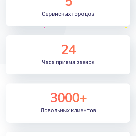
5
2745 руб.
Сервисных
городов
Заказать
Настройка BIOS
995 руб.
24
Заказать
Часа приема
заявок
Ремонт подсветки
1200 руб.
Заказать
3000+
Настройка ОС
Довольных
клиентов
1160 руб.
Заказать