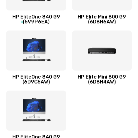
Заказать
HP EliteOne 840 G9
HP Elite Mini 800 G9
(5V9P6EA)
(6D8H6AW)
Замена разъёмов (HDMI, DVI, Дисплей порта)
390 руб.
Заказать
Замена аккумулятора
620 руб.
HP EliteOne 840 G9
HP Elite Mini 800 G9
Заказать
(6D9C5AW)
(6D8H4AW)
Замена клавиатуры
990 руб.
Заказать
Замена жесткого диска
HP EliteOne 840 G9