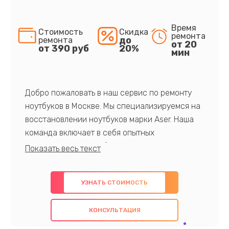
Время
Стоимость
Скидка
ремонта
до
ремонта
от 20
от 390 руб
20%
мин
Добро пожаловать в наш сервис по ремонту
ноутбуков в Москве. Мы специализируемся на
восстановлении ноутбуков марки Aser. Наша
команда включает в себя опытных
профессионалов с обширными знаниями и
многолетним опытом в данной области. Мы
предлагаем быстрый и качественный ремонт с
УЗНАТЬ СТОИМОСТЬ
использованием оригинальных компонентов, а
также гарантируем качество всех
КОНСУЛЬТАЦИЯ
проведенных работ. Наша цель - предоставить
клиентам надежное и профессиональное