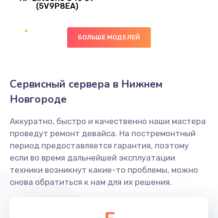
745 руб.
(5V9P8EA)
Заказать
БОЛЬШЕ МОДЕЛЕЙ
Ремонт цепей питания
2500 руб.
Заказать
Сервисный сервера в Нижнем
Новгороде
Замена видеокарты
2045 руб.
Аккуратно, быстро и качественно наши мастера
проведут ремонт девайса. На постремонтный
Заказать
период предоставляется гарантия, поэтому
если во время дальнейшей эксплуатации
Ремонт разъема питания
техники возникнут какие-то проблемы, можно
1090 руб.
снова обратиться к нам для их решения.
Заказать
Замена видеочипа