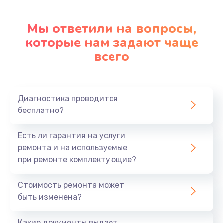
Замена корпуса
Мы ответили на вопросы,
890 руб.
которые нам задают чаще
Заказать
всего
Замена материнской платы
1760 руб.
Диагностика проводится
Заказать
бесплатно?
Есть ли гарантия на услуги
ремонта и на используемые
при ремонте комплектующие?
Стоимость ремонта может
быть изменена?
Какие документы выдает