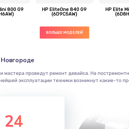
Mini 800 G9
HP EliteOne 840 G9
HP Elite M
H6AW)
(6D9C5AW)
(6D8
40 мин
1 год
40 мин
2 года
БОЛЬШЕ МОДЕЛЕЙ
60 мин
3 года
 Новгороде
30 мин
3 года
ши мастера проведут ремонт девайса. На постремонт
ьнейшей эксплуатации техники возникнут какие-то пр
50 мин
3 года
30 мин
1 год
24
40 мин
1 год