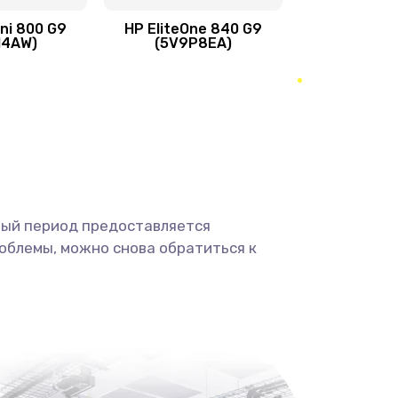
ini 800 G9
HP EliteOne 840 G9
H4AW)
(5V9P8EA)
2500 руб.
Заказать
2045 руб.
Заказать
1090 руб.
Заказать
2745 руб.
Заказать
ный период предоставляется
облемы, можно снова обратиться к
995 руб.
Заказать
1200 руб.
Заказать
1160 руб.
Заказать