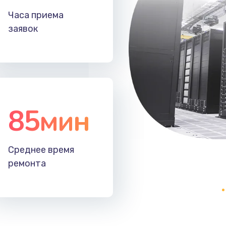
60 мин
2 года
Часа приема
заявок
20 мин
1 год
60 мин
3 года
40 мин
3 года
85мин
50 мин
3 года
60 мин
2 года
Среднее время
ремонта