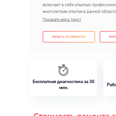
включает в себя опытных профессион
многолетним опытом в данной област
качественный ремонт с использовани
гарантируем качество всех проведенн
клиентам надежное и профессиональн
УЗНАТЬ СТОИМОСТЬ
КОН
потребности наилучшим образом. Не 
сейчас!
Бесплатная диагностика за 30
Рабо
мин.