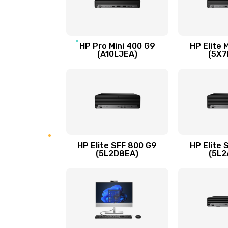
Замена оперативной памяти
Замена микрофона
HP Pro Mini 400 G9
HP Elite 
(A10LJEA)
(5X7
Замена звуковой карты
Замена USB порта
Замена разъёмов (HDMI, DVI, Ди
порта)
HP Elite SFF 800 G9
HP Elite 
(5L2D8EA)
(5L2
Замена аккумулятора
Замена клавиатуры
Замена жесткого диска