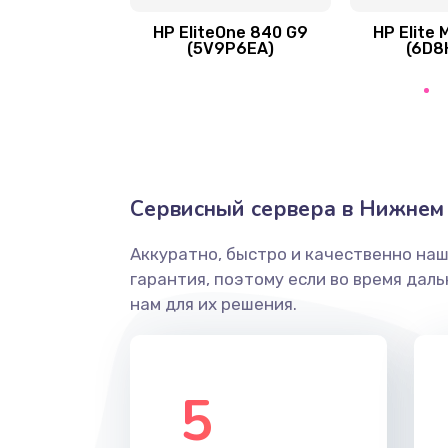
HP EliteOne 840 G9
HP Elite 
(5V9P6EA)
(6D8
Ремонт цепей питания
Замена видеокарты
Ремонт разъема питания
Сервисный сервера в Нижнем
Замена видеочипа
Аккуратно, быстро и качественно на
гарантия, поэтому если во время дал
Настройка BIOS
нам для их решения.
Ремонт подсветки
5
Настройка ОС