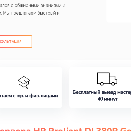
алов с обширными знаниями и
и. Мы предлагаем быстрый и
ем оригинальных компонентов, а также
ых работ. Наша цель - предоставить
ое обслуживание, удовлетворяя их
СУЛЬТАЦИЯ
медлите записаться на ремонт уже
Бесплатный выезд масте
таем с юр. и физ. лицами
40 минут