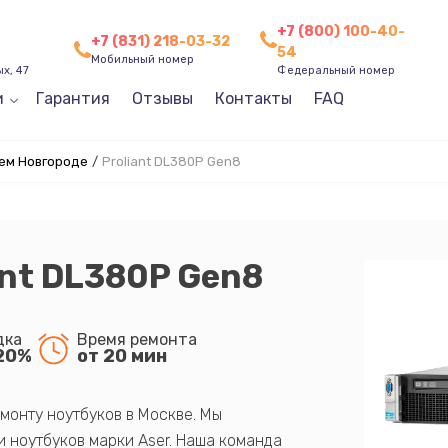
+7 (800) 100-40-
+7 (831) 218-03-32
54
Мобильный номер
х, 47
Федеральный номер
и
Гарантия
Отзывы
Контакты
FAQ
ем Новгороде
/
Proliant DL380P Gen8
ant DL380P Gen8
дка
Время ремонта
20%
от 20 мин
монту ноутбуков в Москве. Мы
 ноутбуков марки Aser. Наша команда