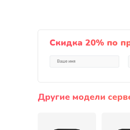
Замена SSD
Восстановление данных
Замена северного моста
Скидка 20% по п
Замена экрана
Замена шлейфа матрицы
Замена термопасты
Другие модели серв
Замена системы охлаждения
Замена процессора