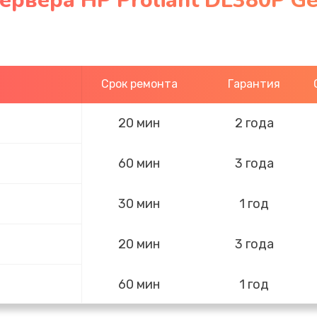
ервера HP Proliant DL380P G
Срок ремонта
Гарантия
20 мин
2 года
60 мин
3 года
30 мин
1 год
20 мин
3 года
60 мин
1 год