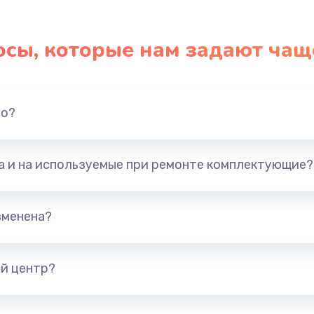
осы, которые нам задают чащ
но?
та и на используемые при ремонте комплектующие?
зменена?
й центр?