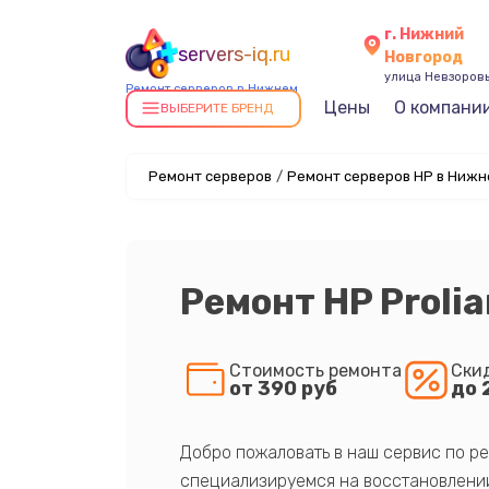
г. Нижний
servers-iq.ru
Новгород
улица Невзоровы
Ремонт серверов в Нижнем
Цены
О компани
Новгороде
ВЫБЕРИТЕ БРЕНД
Ремонт серверов
/
Ремонт серверов HP в Нижн
Ремонт HP Proli
Стоимость ремонта
Ски
от 390 руб
до 
Добро пожаловать в наш сервис по ре
специализируемся на восстановлении