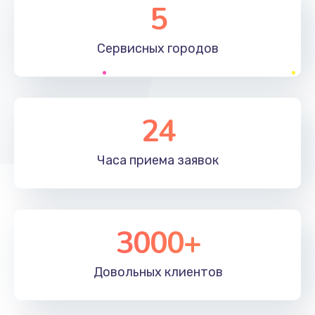
5
Замена видеочипа
2745 руб.
Сервисных
городов
Заказать
Настройка BIOS
995 руб.
24
Заказать
Часа приема
заявок
Ремонт подсветки
1200 руб.
Заказать
3000+
Настройка ОС
Довольных
клиентов
1160 руб.
Заказать