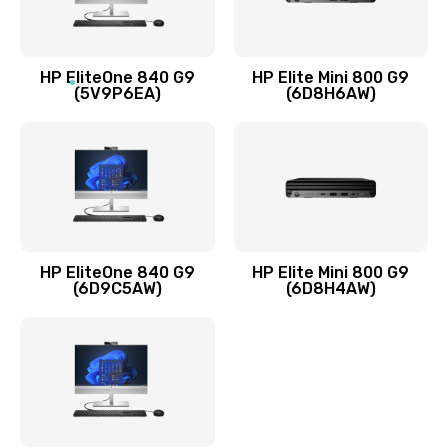
1245 руб.
Заказать
HP EliteOne 840 G9
HP Elite Mini 800 G9
(5V9P6EA)
(6D8H6AW)
Замена разъёмов (HDMI, DVI, Дисплей порта)
390 руб.
Заказать
Замена аккумулятора
620 руб.
HP EliteOne 840 G9
HP Elite Mini 800 G9
Заказать
(6D9C5AW)
(6D8H4AW)
Замена клавиатуры
990 руб.
Заказать
Замена жесткого диска