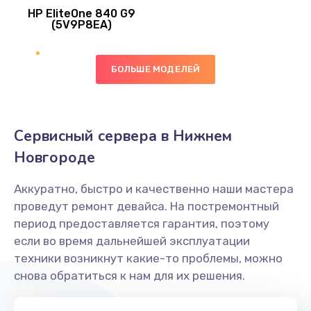
HP EliteOne 840 G9
745 руб.
(5V9P8EA)
Заказать
БОЛЬШЕ МОДЕЛЕЙ
Ремонт цепей питания
2500 руб.
Заказать
Сервисный сервера в Нижнем
Новгороде
Замена видеокарты
2045 руб.
Аккуратно, быстро и качественно наши мастера
проведут ремонт девайса. На постремонтный
Заказать
период предоставляется гарантия, поэтому
если во время дальнейшей эксплуатации
Ремонт разъема питания
техники возникнут какие-то проблемы, можно
1090 руб.
снова обратиться к нам для их решения.
Заказать