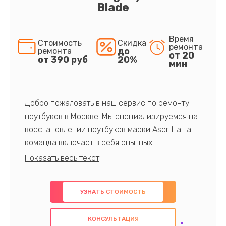
Blade
Время
Стоимость
Скидка
ремонта
до
ремонта
от 20
от 390 руб
20%
мин
Добро пожаловать в наш сервис по ремонту
ноутбуков в Москве. Мы специализируемся на
восстановлении ноутбуков марки Aser. Наша
команда включает в себя опытных
профессионалов с обширными знаниями и
многолетним опытом в данной области. Мы
предлагаем быстрый и качественный ремонт с
УЗНАТЬ СТОИМОСТЬ
использованием оригинальных компонентов, а
также гарантируем качество всех
КОНСУЛЬТАЦИЯ
проведенных работ. Наша цель - предоставить