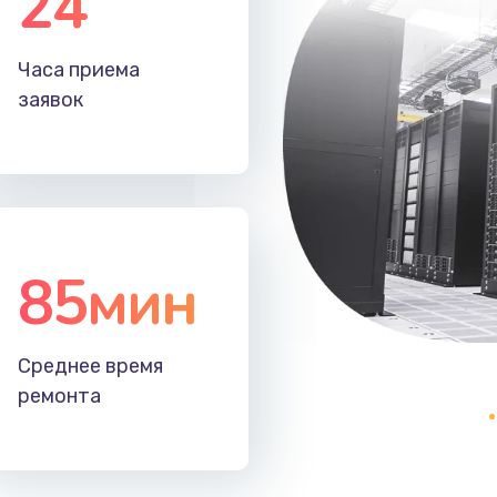
24
30 мин
1 год
Часа приема
заявок
30 мин
1 год
40 мин
1 год
60 мин
2 года
85мин
30 мин
3 года
50 мин
3 года
Среднее время
ремонта