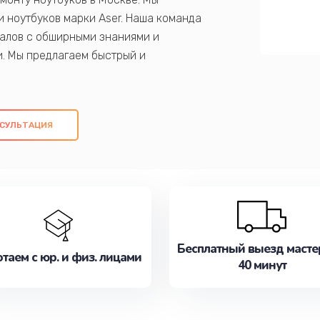
 ноутбуков марки Aser. Наша команда
алов с обширными знаниями и
и. Мы предлагаем быстрый и
ем оригинальных компонентов, а также
ых работ. Наша цель - предоставить
ое обслуживание, удовлетворяя их
СУЛЬТАЦИЯ
медлите записаться на ремонт уже
Бесплатный выезд масте
таем с юр. и физ. лицами
40 минут