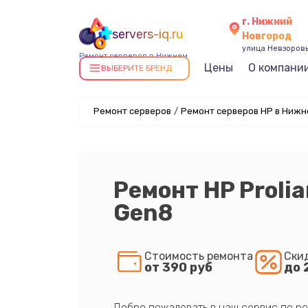
г. Нижний
servers-iq.ru
Новгород
улица Невзоровы
Ремонт серверов в Нижнем
Цены
О компани
Новгороде
ВЫБЕРИТЕ БРЕНД
Ремонт серверов
/
Ремонт серверов HP в Нижн
Ремонт HP Proli
Gen8
Стоимость ремонта
Ски
от 390 руб
до 
Добро пожаловать в наш сервис по ре