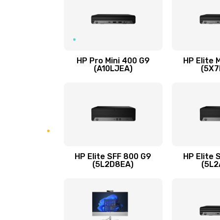
Замена оперативной памяти
Замена микрофона
HP Pro Mini 400 G9
HP Elite 
(A10LJEA)
(5X7
Замена звуковой карты
Замена USB порта
Замена разъёмов (HDMI, DVI, Ди
порта)
HP Elite SFF 800 G9
HP Elite 
(5L2D8EA)
(5L2
Замена аккумулятора
Замена клавиатуры