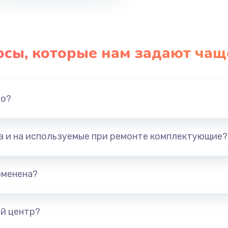
осы, которые нам задают чащ
но?
та и на используемые при ремонте комплектующие?
зменена?
й центр?