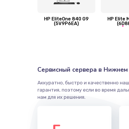
Замена жесткого диска
HP EliteOne 840 G9
HP Elite 
(5V9P6EA)
(6D8
Ремонт цепей питания
Замена видеокарты
Ремонт разъема питания
Сервисный сервера в Нижнем
Замена видеочипа
Аккуратно, быстро и качественно на
гарантия, поэтому если во время дал
Настройка BIOS
нам для их решения.
Ремонт подсветки
Настройка ОС