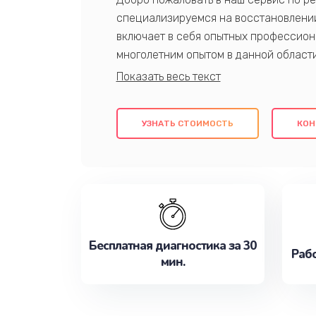
специализируемся на восстановлении
включает в себя опытных профессион
многолетним опытом в данной област
качественный ремонт с использовани
гарантируем качество всех проведенн
клиентам надежное и профессиональн
УЗНАТЬ СТОИМОСТЬ
КОН
потребности наилучшим образом. Не 
сейчас!
Бесплатная диагностика за 30
Рабо
мин.