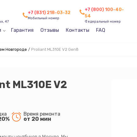
+7 (800) 100-40-
+7 (831) 218-03-32
54
Мобильный номер
х, 47
Федеральный номер
и
Гарантия
Отзывы
Контакты
FAQ
ем Новгороде
/
Proliant ML310E V2 Gen8
ant ML310E V2
дка
Время ремонта
20%
от 20 мин
монту ноутбуков в Москве. Мы