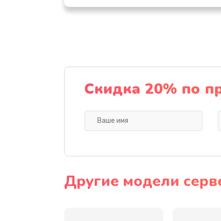
Замена SSD
Восстановление данных
Замена северного моста
Скидка 20% по п
Замена экрана
Замена шлейфа матрицы
Замена термопасты
Другие модели серв
Замена системы охлаждения
Замена процессора