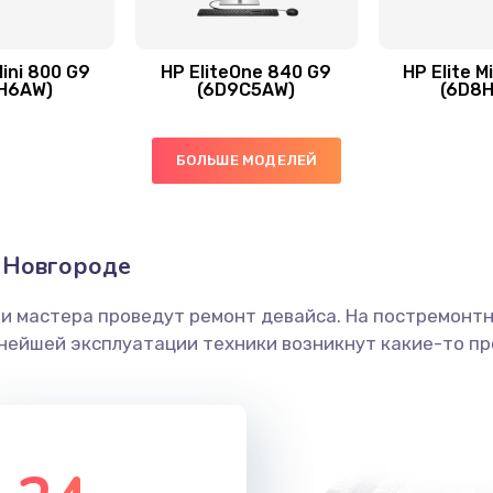
20 мин
2 года
Mini 800 G9
HP EliteOne 840 G9
HP Elite M
H6AW)
(6D9C5AW)
(6D8
40 мин
3 года
30 мин
2 года
БОЛЬШЕ МОДЕЛЕЙ
40 мин
2 года
 Новгороде
40 мин
2 года
ши мастера проведут ремонт девайса. На постремонт
ьнейшей эксплуатации техники возникнут какие-то пр
40 мин
2 года
40 мин
2 года
40 мин
3 года