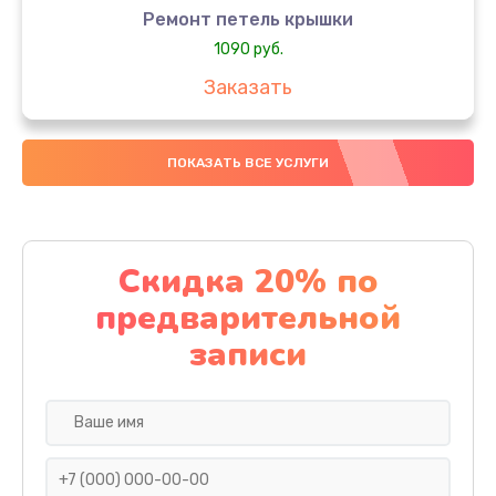
Ремонт петель крышки
1090 руб.
Заказать
Замена вебкамеры
ПОКАЗАТЬ ВСЕ УСЛУГИ
1495 руб.
Заказать
Установка драйверов
Скидка 20% по
1000 руб.
предварительной
Заказать
записи
Замена SSD
1045 руб.
Заказать