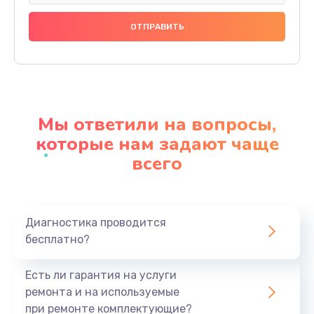
Восстановление данных
990 руб.
Заказать
Замена северного моста
2750 руб.
Мы ответили на вопросы,
Заказать
которые нам задают чаще
всего
Замена экрана
940 руб.
Заказать
Диагностика проводится
бесплатно?
Замена шлейфа матрицы
1095 руб.
Есть ли гарантия на услуги
Заказать
ремонта и на используемые
при ремонте комплектующие?