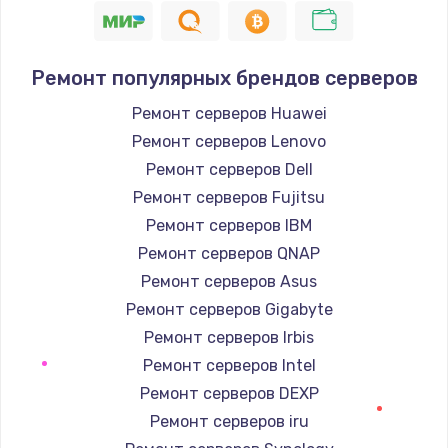
1200 руб.
Заказать
Ремонт популярных брендов серверов
Настройка ОС
Ремонт серверов Huawei
1160 руб.
Ремонт серверов Lenovo
Заказать
Ремонт серверов Dell
Ремонт серверов Fujitsu
Чистка от пыли
Ремонт серверов IBM
1060 руб.
Ремонт серверов QNAP
Заказать
Ремонт серверов Asus
Ремонт серверов Gigabyte
Замена южного моста
Ремонт серверов Irbis
2750 руб.
Ремонт серверов Intel
Заказать
Ремонт серверов DEXP
Ремонт серверов iru
Замена контроллера питания