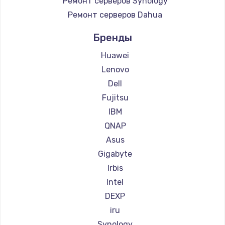
Ремонт серверов Synology
1490 руб.
Ремонт серверов Dahua
Заказать
Бренды
Замена тачпада
Huawei
1745 руб.
Lenovo
Заказать
Dell
Fujitsu
Замена корпуса
IBM
890 руб.
QNAP
Заказать
Asus
Gigabyte
Замена материнской платы
Irbis
1760 руб.
Intel
Заказать
DEXP
iru
Synology