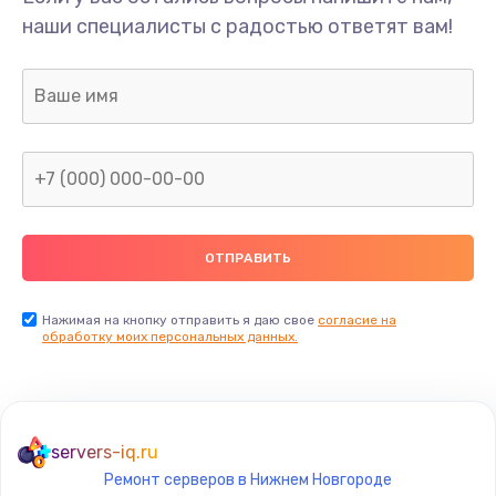
Замена аккумулятора
наши специалисты с радостью ответят вам!
620 руб.
Заказать
Замена клавиатуры
990 руб.
Заказать
Замена жесткого диска
745 руб.
Заказать
Нажимая на кнопку отправить я даю свое
согласие на
обработку моих персональных данных.
Ремонт цепей питания
2500 руб.
Заказать
servers-iq.ru
Ремонт серверов в Нижнем Новгороде
Замена видеокарты