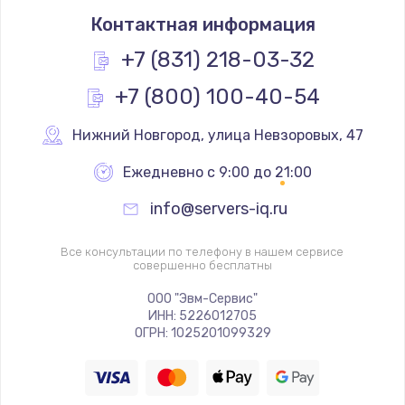
Контактная информация
2045 руб.
Заказать
+7 (831) 218-03-32
+7 (800) 100-40-54
Ремонт разъема питания
1090 руб.
Нижний Новгород
,
 улица Невзоровых, 47
Заказать
Ежедневно с 9:00 до 21:00
Замена видеочипа
info@servers-iq.ru
2745 руб.
Заказать
Все консультации по телефону в нашем сервисе
совершенно бесплатны
Настройка BIOS
ООО "Эвм-Сервис"
ИНН: 5226012705
995 руб.
ОГРН: 1025201099329
Заказать
Ремонт подсветки