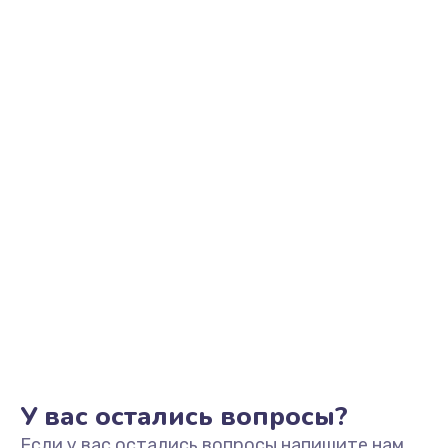
Замена микрофона
1500 руб.
Заказать
Замена звуковой карты
1500 руб.
Заказать
Замена USB порта
1245 руб.
Заказать
Замена разъёмов (HDMI, DVI, Дисплей порта)
390 руб.
Заказать
У вас остались вопросы?
Если у вас остались вопросы напишите нам,