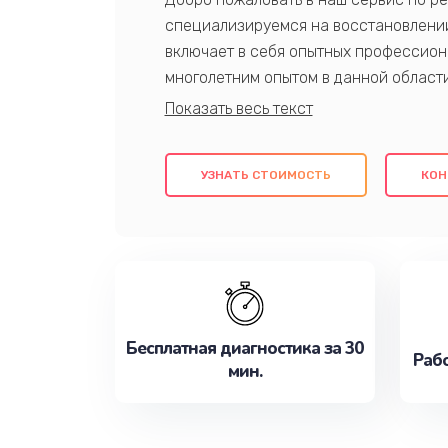
специализируемся на восстановлении
включает в себя опытных профессион
многолетним опытом в данной област
качественный ремонт с использовани
гарантируем качество всех проведенн
клиентам надежное и профессиональн
УЗНАТЬ СТОИМОСТЬ
КОН
потребности наилучшим образом. Не 
сейчас!
Бесплатная диагностика за 30
Рабо
мин.