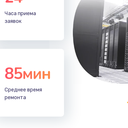
30 мин
3 года
Часа приема
заявок
50 мин
1 год
30 мин
3 года
30 мин
3 года
85мин
40 мин
3 года
Среднее время
50 мин
3 года
ремонта
50 мин
2 года
40 мин
3 года