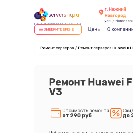
г. Нижний
servers-iq.ru
Новгород
улица Невзоровы
Ремонт серверов в Нижнем
Цены
О компани
Новгороде
ВЫБЕРИТЕ БРЕНД
Ремонт серверов
/
Ремонт серверов Huawei в 
Ремонт Huawei F
V3
Стоимость ремонта
Ски
от 290 руб
до 
Добро пожаловать в наш сервис по ре