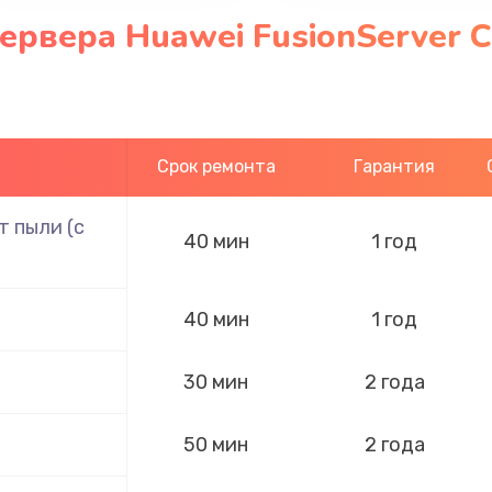
ервера Huawei FusionServer
Срок ремонта
Гарантия
 пыли (с
40 мин
1 год
40 мин
1 год
30 мин
2 года
50 мин
2 года