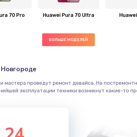
40 мин
2 года
ura 70 Pro
Huawei Pura 70 Ultra
Huawei
50 мин
1 год
БОЛЬШЕ МОДЕЛЕЙ
50 мин
3 года
ика
20 мин
2 года
 Новгороде
40 мин
1 год
ши мастера проведут ремонт девайса. На постремонт
ьнейшей эксплуатации техники возникнут какие-то пр
20 мин
1 год
40 мин
1 год
24
30 мин
2 года