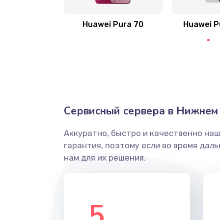
Замена сканера отпечатка
Huawei Pura 70
Huawei P
Сбор/Разбор
Замена разъема SIM
Замена полифонического динам
Сервисный сервера в Нижнем
Замена передней камеры
Аккуратно, быстро и качественно на
гарантия, поэтому если во время дал
Замена микросхемы
нам для их решения.
Замена кнопок громкости
5
Защита гидрогелевой пленкой