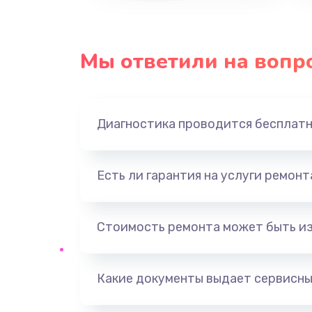
Замена процессора
Мы ответили на вопр
Замена оперативной памяти
Замена звуковой карты
Диагностика проводится бесплат
Замена USB порта
Есть ли гарантия на услуги ремон
Замена разъёмов (HDMI, DVI, Ди
порта)
Стоимость ремонта может быть и
Замена SSD
Какие документы выдает сервисны
Замена клавиатуры