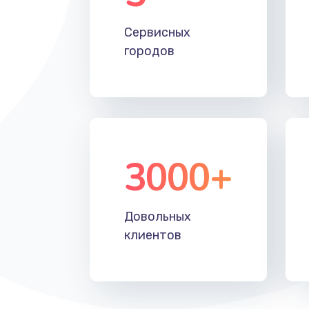
Замена вебкамеры
Сервисных
городов
Установка драйверов
Замена жесткого диска
Восстановление данных
3000+
Замена северного моста
Довольных
Замена шлейфа матрицы
клиентов
Замена термопасты
Замена системы охлаждения