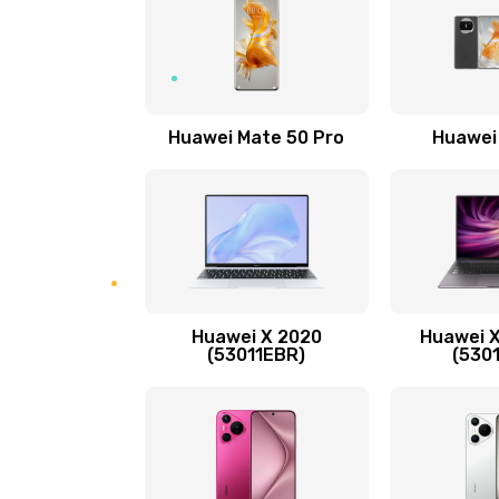
Ремонт петель крышки
Замена вибромотора
Huawei Mate 50 Pro
Huawei
Замена голосового динамика
Замена основной камеры
Замена NFC антенны
Huawei X 2020
Huawei X
Замена элемента
(53011EBR)
(530
Замена разъёма наушников (гар
Замена разъема зарядки (питани