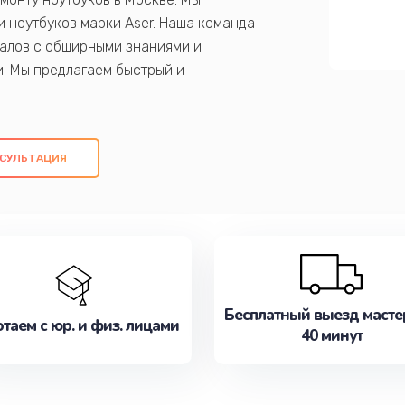
 ноутбуков марки Aser. Наша команда
алов с обширными знаниями и
и. Мы предлагаем быстрый и
ем оригинальных компонентов, а также
ых работ. Наша цель - предоставить
ое обслуживание, удовлетворяя их
СУЛЬТАЦИЯ
медлите записаться на ремонт уже
Бесплатный выезд масте
таем с юр. и физ. лицами
40 минут