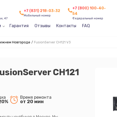
+7 (800) 100-40-
+7 (831) 218-03-32
54
Мобильный номер
х, 47
Федеральный номер
и
Гарантия
Отзывы
Контакты
FAQ
Нижнем Новгороде
/
FusionServer CH121 V3
usionServer CH121
дка
Время ремонта
20%
от 20 мин
монту ноутбуков в Москве. Мы