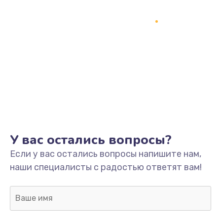
1245 руб.
Заказать
Замена разъёмов (HDMI, DVI, Дисплей порта)
390 руб.
Заказать
Замена SSD
1045 руб.
У вас остались вопросы?
Заказать
Если у вас остались вопросы напишите нам,
Замена клавиатуры
наши специалисты с радостью ответят вам!
990 руб.
Заказать
Ремонт цепей питания