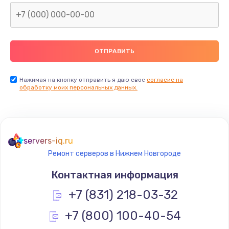
2500 руб.
Заказать
Замена видеокарты
2045 руб.
Нажимая на кнопку отправить я даю свое
согласие на
обработку моих персональных данных.
Заказать
Ремонт разъема питания
1090 руб.
servers-iq.ru
Заказать
Ремонт серверов в Нижнем Новгороде
Контактная информация
Замена видеочипа
+7 (831) 218-03-32
2745 руб.
Заказать
+7 (800) 100-40-54