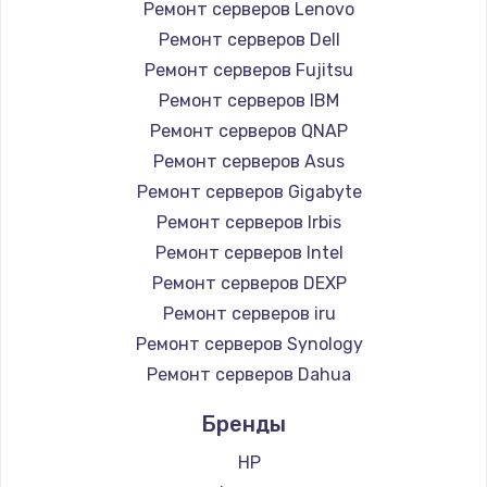
Ремонт серверов Lenovo
Замена южного моста
Ремонт серверов Dell
2750 руб.
Ремонт серверов Fujitsu
Ремонт серверов IBM
Заказать
Ремонт серверов QNAP
Замена контроллера питания
Ремонт серверов Asus
Ремонт серверов Gigabyte
1490 руб.
Ремонт серверов Irbis
Заказать
Ремонт серверов Intel
Ремонт серверов DEXP
Замена тачпада
Ремонт серверов iru
1745 руб.
Ремонт серверов Synology
Заказать
Ремонт серверов Dahua
Замена корпуса
Бренды
890 руб.
HP
Заказать