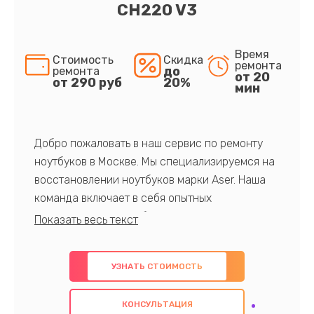
CH220 V3
Время
Стоимость
Скидка
ремонта
до
ремонта
от 20
от 290 руб
20%
мин
Добро пожаловать в наш сервис по ремонту
ноутбуков в Москве. Мы специализируемся на
восстановлении ноутбуков марки Aser. Наша
команда включает в себя опытных
профессионалов с обширными знаниями и
многолетним опытом в данной области. Мы
предлагаем быстрый и качественный ремонт с
УЗНАТЬ СТОИМОСТЬ
использованием оригинальных компонентов, а
также гарантируем качество всех
КОНСУЛЬТАЦИЯ
проведенных работ. Наша цель - предоставить