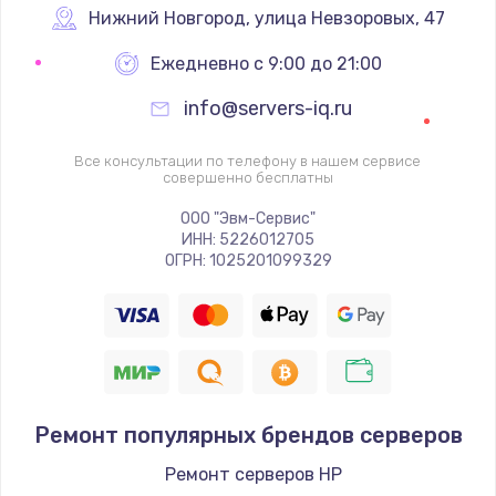
Настройка BIOS
Нижний Новгород
,
 улица Невзоровых, 47
995 руб.
Ежедневно с 9:00 до 21:00
Заказать
info@servers-iq.ru
Ремонт подсветки
Все консультации по телефону в нашем сервисе
совершенно бесплатны
1200 руб.
Заказать
ООО "Эвм-Сервис"
ИНН: 5226012705
ОГРН: 1025201099329
Настройка ОС
1160 руб.
Заказать
Чистка от пыли
Ремонт популярных брендов серверов
1060 руб.
Заказать
Ремонт серверов HP