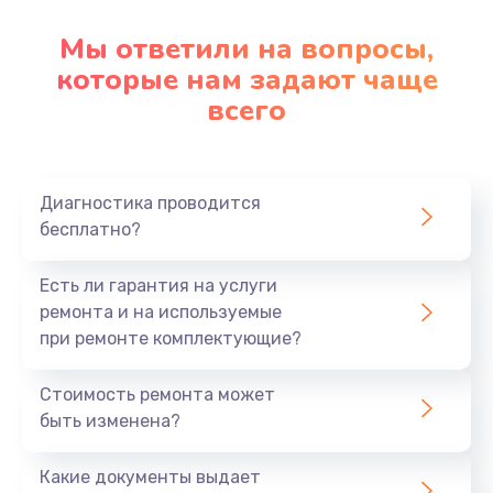
Заказать
Мы ответили на вопросы,
которые нам задают чаще
Замена северного моста
всего
2750 руб.
Заказать
Замена шлейфа матрицы
Диагностика проводится
бесплатно?
1095 руб.
Заказать
Есть ли гарантия на услуги
ремонта и на используемые
Замена термопасты
при ремонте комплектующие?
1060 руб.
Стоимость ремонта может
Заказать
быть изменена?
Замена системы охлаждения
Какие документы выдает