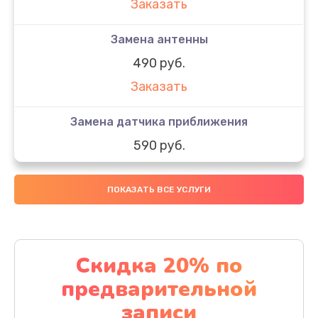
Заказать
Замена антенны
490 руб.
Заказать
Замена датчика приближения
590 руб.
Заказать
ПОКАЗАТЬ ВСЕ УСЛУГИ
Замена стекла
890 руб.
Заказать
Скидка 20% по
предварительной
Обновление ПО
записи
890 руб.