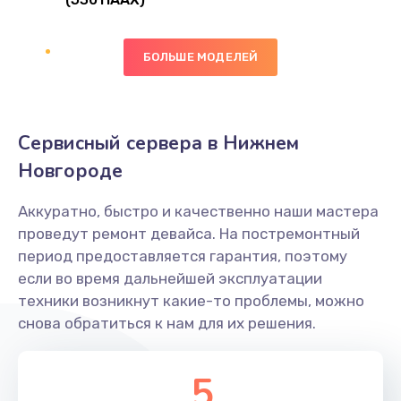
Замена сканера отпечатка
490 руб.
БОЛЬШЕ МОДЕЛЕЙ
Заказать
Сбор/Разбор
Сервисный сервера в Нижнем
1490 руб.
Новгороде
Заказать
Аккуратно, быстро и качественно наши мастера
Замена разъема SIM
проведут ремонт девайса. На постремонтный
290 руб.
период предоставляется гарантия, поэтому
если во время дальнейшей эксплуатации
Заказать
техники возникнут какие-то проблемы, можно
снова обратиться к нам для их решения.
Замена полифонического динамика
390 руб.
5
Заказать