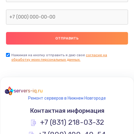
Ремонт цепей питания
2500 руб.
Заказать
Замена видеокарты
2045 руб.
Нажимая на кнопку отправить я даю свое
согласие на
обработку моих персональных данных.
Заказать
Ремонт разъема питания
1090 руб.
servers-iq.ru
Заказать
Ремонт серверов в Нижнем Новгороде
Контактная информация
Замена видеочипа
+7 (831) 218-03-32
2745 руб.
Заказать