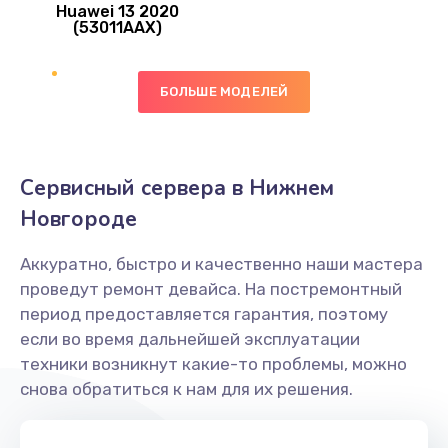
Huawei 13 2020
(53011AAX)
Замена сканера отпечатка
490 руб.
БОЛЬШЕ МОДЕЛЕЙ
Заказать
Сбор/Разбор
Сервисный сервера в Нижнем
1490 руб.
Новгороде
Заказать
Аккуратно, быстро и качественно наши мастера
Замена разъема SIM
проведут ремонт девайса. На постремонтный
290 руб.
период предоставляется гарантия, поэтому
если во время дальнейшей эксплуатации
Заказать
техники возникнут какие-то проблемы, можно
снова обратиться к нам для их решения.
Замена полифонического динамика
390 руб.