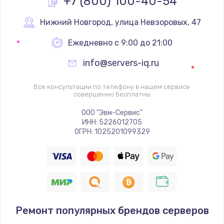
+7 (800) 100-40-54
Настройка BIOS
Нижний Новгород
,
 улица Невзоровых, 47
995 руб.
Ежедневно с 9:00 до 21:00
Заказать
info@servers-iq.ru
Ремонт подсветки
Все консультации по телефону в нашем сервисе
совершенно бесплатны
1200 руб.
Заказать
ООО "Эвм-Сервис"
ИНН: 5226012705
ОГРН: 1025201099329
Настройка ОС
1160 руб.
Заказать
Чистка от пыли
Ремонт популярных брендов серверов
1060 руб.