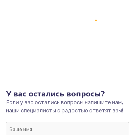
Замена USB порта
1245 руб.
Заказать
Замена разъёмов (HDMI, DVI, Дисплей порта)
390 руб.
Заказать
Замена SSD
1045 руб.
У вас остались вопросы?
Заказать
Если у вас остались вопросы напишите нам,
Замена клавиатуры
наши специалисты с радостью ответят вам!
990 руб.
Заказать