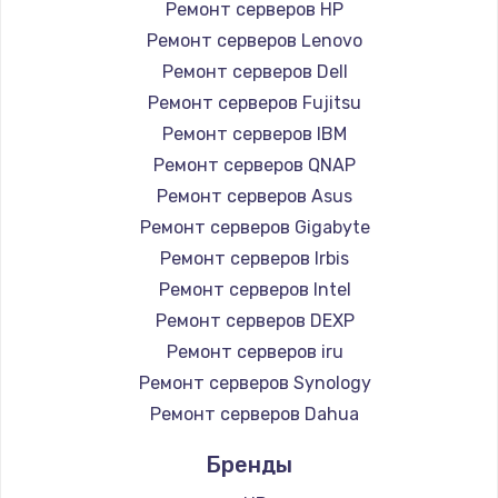
Заказать
Ремонт серверов HP
Ремонт серверов Lenovo
Замена южного моста
Ремонт серверов Dell
2750 руб.
Ремонт серверов Fujitsu
Ремонт серверов IBM
Заказать
Ремонт серверов QNAP
Замена контроллера питания
Ремонт серверов Asus
Ремонт серверов Gigabyte
1490 руб.
Ремонт серверов Irbis
Заказать
Ремонт серверов Intel
Ремонт серверов DEXP
Замена тачпада
Ремонт серверов iru
1745 руб.
Ремонт серверов Synology
Заказать
Ремонт серверов Dahua
Замена корпуса
Бренды
890 руб.