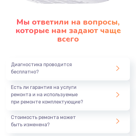
990 руб.
Заказать
Мы ответили на вопросы,
которые нам задают чаще
Замена северного моста
всего
2750 руб.
Заказать
Замена шлейфа матрицы
Диагностика проводится
бесплатно?
1095 руб.
Заказать
Есть ли гарантия на услуги
ремонта и на используемые
Замена термопасты
при ремонте комплектующие?
1060 руб.
Стоимость ремонта может
Заказать
быть изменена?
Замена системы охлаждения