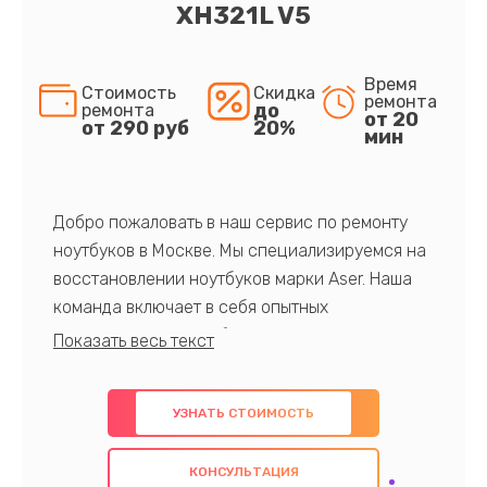
XH321L V5
Время
Стоимость
Скидка
ремонта
до
ремонта
от 20
от 290 руб
20%
мин
Добро пожаловать в наш сервис по ремонту
ноутбуков в Москве. Мы специализируемся на
восстановлении ноутбуков марки Aser. Наша
команда включает в себя опытных
профессионалов с обширными знаниями и
многолетним опытом в данной области. Мы
предлагаем быстрый и качественный ремонт с
УЗНАТЬ СТОИМОСТЬ
использованием оригинальных компонентов, а
также гарантируем качество всех
КОНСУЛЬТАЦИЯ
проведенных работ. Наша цель - предоставить