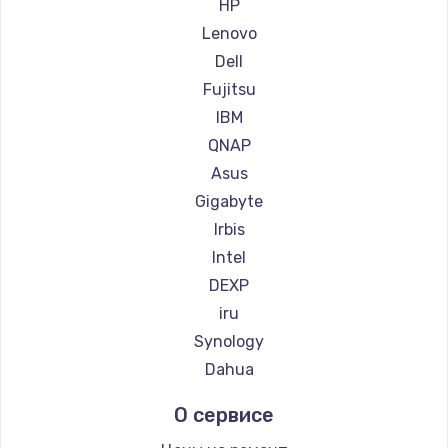
HP
Заказать
Lenovo
Dell
Замена материнской платы
Fujitsu
1760 руб.
IBM
Заказать
QNAP
Asus
Gigabyte
Irbis
Intel
DEXP
iru
Synology
Dahua
О сервисе