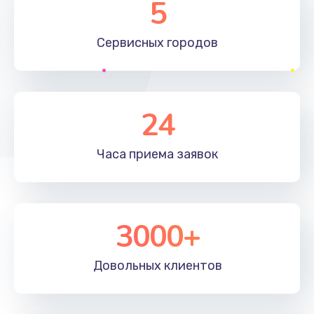
5
Заказать
Сервисных
городов
Замена передней камеры
490 руб.
Заказать
24
Замена микросхемы
690 руб.
Часа приема
заявок
Заказать
Замена кнопок громкости
3000+
490 руб.
Заказать
Довольных
клиентов
Защита гидрогелевой пленкой
1290 руб.