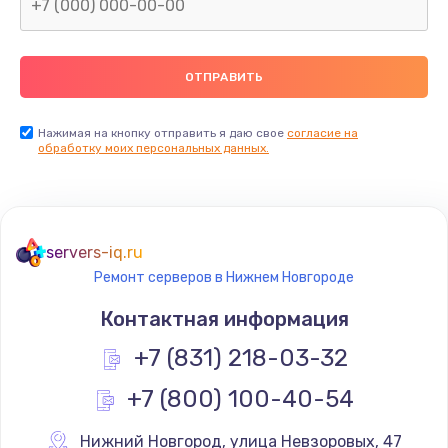
2500 руб.
Заказать
Замена видеокарты
2045 руб.
Нажимая на кнопку отправить я даю свое
согласие на
обработку моих персональных данных.
Заказать
Ремонт разъема питания
1090 руб.
servers-iq.ru
Заказать
Ремонт серверов в Нижнем Новгороде
Контактная информация
Замена видеочипа
+7 (831) 218-03-32
2745 руб.
Заказать
+7 (800) 100-40-54
Настройка BIOS
Нижний Новгород
,
 улица Невзоровых, 47