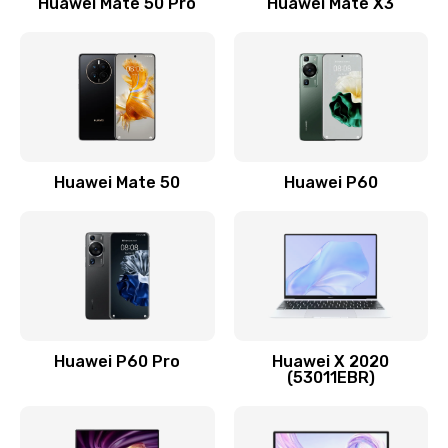
Huawei Mate 50 Pro
Huawei Mate X3
Заказать
Замена кнопки включения
490 руб.
Заказать
Замена шим-контроллера
Huawei Mate 50
Huawei P60
3900 руб.
Заказать
Настройка Wi-Fi
1195 руб.
Huawei P60 Pro
Huawei X 2020
Заказать
(53011EBR)
Ремонт петель крышки
1090 руб.