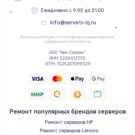
995 руб.
Ежедневно с 9:00 до 21:00
Заказать
info@servers-iq.ru
Ремонт подсветки
Все консультации по телефону в нашем сервисе
совершенно бесплатны
1200 руб.
Заказать
ООО "Эвм-Сервис"
ИНН: 5226012705
ОГРН: 1025201099329
Настройка ОС
1160 руб.
Заказать
Чистка от пыли
Ремонт популярных брендов серверов
1060 руб.
Заказать
Ремонт серверов HP
Ремонт серверов Lenovo