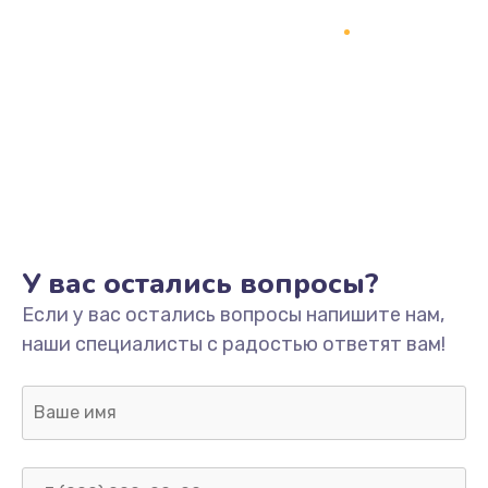
Заказать
Замена разъёмов (HDMI, DVI, Дисплей порта)
390 руб.
Заказать
Замена SSD
1045 руб.
У вас остались вопросы?
Заказать
Если у вас остались вопросы напишите нам,
Замена клавиатуры
наши специалисты с радостью ответят вам!
990 руб.
Заказать
Ремонт цепей питания