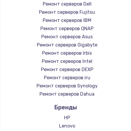
Замена южного моста
Ремонт серверов Dell
2750 руб.
Ремонт серверов Fujitsu
Ремонт серверов IBM
Заказать
Ремонт серверов QNAP
Замена контроллера питания
Ремонт серверов Asus
Ремонт серверов Gigabyte
1490 руб.
Ремонт серверов Irbis
Заказать
Ремонт серверов Intel
Ремонт серверов DEXP
Замена тачпада
Ремонт серверов iru
1745 руб.
Ремонт серверов Synology
Заказать
Ремонт серверов Dahua
Замена корпуса
Бренды
890 руб.
HP
Заказать
Lenovo