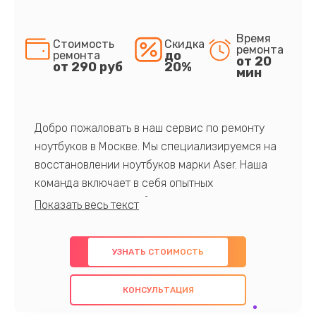
Время
Стоимость
Скидка
ремонта
до
ремонта
от 20
от 290 руб
20%
мин
Добро пожаловать в наш сервис по ремонту
ноутбуков в Москве. Мы специализируемся на
восстановлении ноутбуков марки Aser. Наша
команда включает в себя опытных
профессионалов с обширными знаниями и
многолетним опытом в данной области. Мы
предлагаем быстрый и качественный ремонт с
УЗНАТЬ СТОИМОСТЬ
использованием оригинальных компонентов, а
также гарантируем качество всех
КОНСУЛЬТАЦИЯ
проведенных работ. Наша цель - предоставить
клиентам надежное и профессиональное