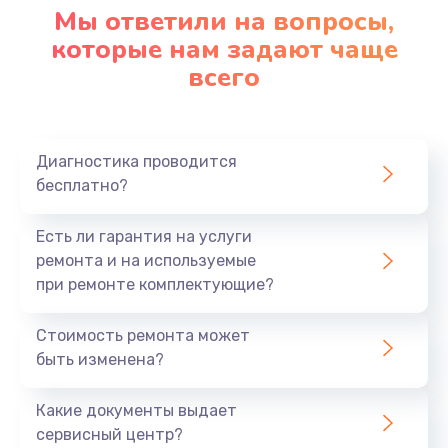
Мы ответили на вопросы,
которые нам задают чаще
Замена северного моста
всего
2750 руб.
Заказать
Замена шлейфа матрицы
Диагностика проводится
бесплатно?
1095 руб.
Заказать
Есть ли гарантия на услуги
ремонта и на используемые
Замена термопасты
при ремонте комплектующие?
1060 руб.
Стоимость ремонта может
Заказать
быть изменена?
Замена системы охлаждения
Какие документы выдает
1645 руб.
сервисный центр?