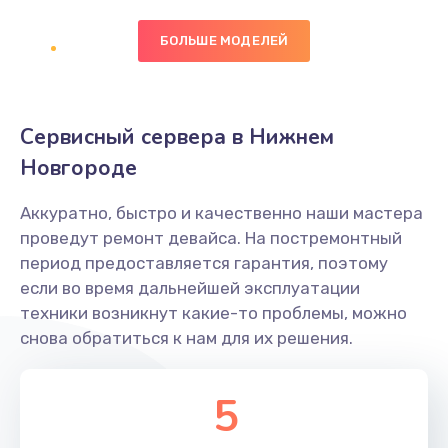
490 руб.
БОЛЬШЕ МОДЕЛЕЙ
Заказать
Сбор/Разбор
Сервисный сервера в Нижнем
1490 руб.
Новгороде
Заказать
Аккуратно, быстро и качественно наши мастера
Замена разъема SIM
проведут ремонт девайса. На постремонтный
290 руб.
период предоставляется гарантия, поэтому
если во время дальнейшей эксплуатации
Заказать
техники возникнут какие-то проблемы, можно
снова обратиться к нам для их решения.
Замена полифонического динамика
390 руб.
5
Заказать