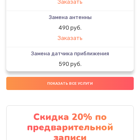
Заказать
Замена антенны
490 руб.
Заказать
Замена датчика приближения
590 руб.
Заказать
ПОКАЗАТЬ ВСЕ УСЛУГИ
Замена стекла
890 руб.
Заказать
Скидка 20% по
предварительной
Обновление ПО
записи
890 руб.