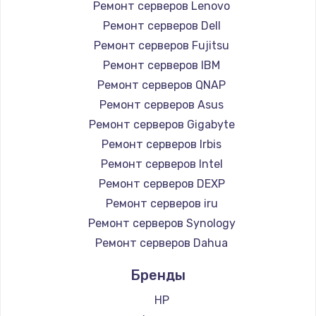
Ремонт серверов Lenovo
Замена южного моста
Ремонт серверов Dell
2750 руб.
Ремонт серверов Fujitsu
Ремонт серверов IBM
Заказать
Ремонт серверов QNAP
Замена контроллера питания
Ремонт серверов Asus
Ремонт серверов Gigabyte
1490 руб.
Ремонт серверов Irbis
Заказать
Ремонт серверов Intel
Ремонт серверов DEXP
Замена тачпада
Ремонт серверов iru
1745 руб.
Ремонт серверов Synology
Заказать
Ремонт серверов Dahua
Замена корпуса
Бренды
890 руб.
HP
Заказать