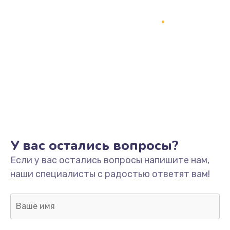
1245 руб.
Заказать
Замена разъёмов (HDMI, DVI, Дисплей порта)
390 руб.
Заказать
Замена SSD
1045 руб.
У вас остались вопросы?
Заказать
Если у вас остались вопросы напишите нам,
Замена клавиатуры
наши специалисты с радостью ответят вам!
990 руб.
Заказать
Ремонт цепей питания