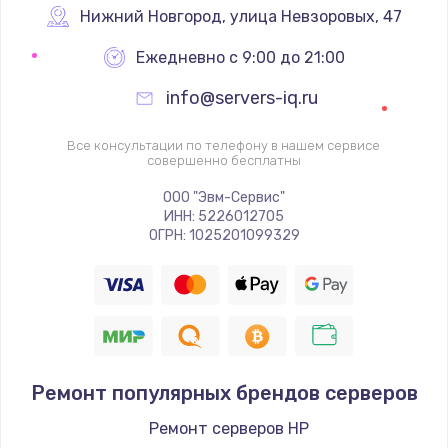
Настройка BIOS
Нижний Новгород
,
 улица Невзоровых, 47
995 руб.
Ежедневно с 9:00 до 21:00
Заказать
info@servers-iq.ru
Ремонт подсветки
Все консультации по телефону в нашем сервисе
совершенно бесплатны
1200 руб.
Заказать
ООО "Эвм-Сервис"
ИНН: 5226012705
ОГРН: 1025201099329
Настройка ОС
1160 руб.
Заказать
Чистка от пыли
Ремонт популярных брендов серверов
1060 руб.
Заказать
Ремонт серверов HP