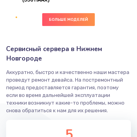
Замена сканера отпечатка
490 руб.
БОЛЬШЕ МОДЕЛЕЙ
Заказать
Сбор/Разбор
Сервисный сервера в Нижнем
1490 руб.
Новгороде
Заказать
Аккуратно, быстро и качественно наши мастера
Замена разъема SIM
проведут ремонт девайса. На постремонтный
290 руб.
период предоставляется гарантия, поэтому
если во время дальнейшей эксплуатации
Заказать
техники возникнут какие-то проблемы, можно
снова обратиться к нам для их решения.
Замена полифонического динамика
390 руб.
5
Заказать