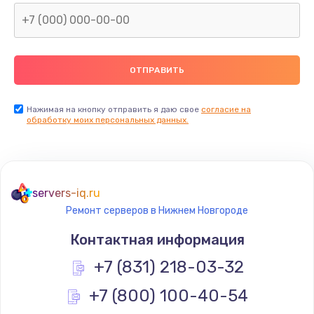
2500 руб.
Заказать
Замена видеокарты
2045 руб.
Нажимая на кнопку отправить я даю свое
согласие на
обработку моих персональных данных.
Заказать
Ремонт разъема питания
1090 руб.
servers-iq.ru
Заказать
Ремонт серверов в Нижнем Новгороде
Контактная информация
Замена видеочипа
+7 (831) 218-03-32
2745 руб.
Заказать
+7 (800) 100-40-54