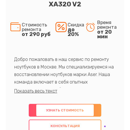
XA320 V2
Время
Стоимость
Скидка
ремонта
до
ремонта
от 20
от 290 руб
20%
мин
Добро пожаловать в наш сервис по ремонту
ноутбуков в Москве. Мы специализируемся на
восстановлении ноутбуков марки Aser. Наша
команда включает в себя опытных
профессионалов с обширными знаниями и
многолетним опытом в данной области. Мы
предлагаем быстрый и качественный ремонт с
УЗНАТЬ СТОИМОСТЬ
использованием оригинальных компонентов, а
также гарантируем качество всех
КОНСУЛЬТАЦИЯ
проведенных работ. Наша цель - предоставить