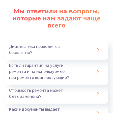
Заказать
Мы ответили на вопросы,
которые нам задают чаще
Замена северного моста
всего
2750 руб.
Заказать
Замена шлейфа матрицы
Диагностика проводится
бесплатно?
1095 руб.
Заказать
Есть ли гарантия на услуги
ремонта и на используемые
Замена термопасты
при ремонте комплектующие?
1060 руб.
Стоимость ремонта может
Заказать
быть изменена?
Замена системы охлаждения
Какие документы выдает