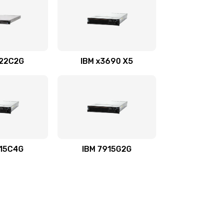
722C2G
IBM x3690 X5
915C4G
IBM 7915G2G