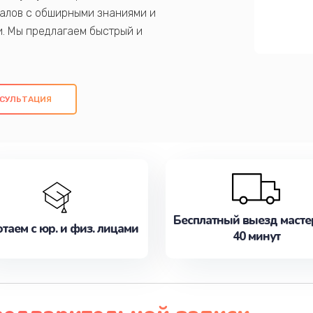
алов с обширными знаниями и
и. Мы предлагаем быстрый и
ем оригинальных компонентов, а также
ых работ. Наша цель - предоставить
ое обслуживание, удовлетворяя их
СУЛЬТАЦИЯ
медлите записаться на ремонт уже
Бесплатный выезд масте
таем с юр. и физ. лицами
40 минут