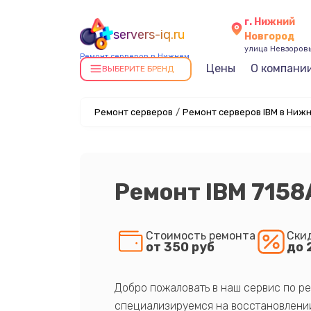
г. Нижний
servers-iq.ru
Новгород
улица Невзоровы
Ремонт серверов в Нижнем
Цены
О компани
Новгороде
ВЫБЕРИТЕ БРЕНД
Ремонт серверов
/
Ремонт серверов IBM в Ниж
Ремонт IBM 715
Стоимость ремонта
Ски
от 350 руб
до 
Добро пожаловать в наш сервис по ре
специализируемся на восстановлении