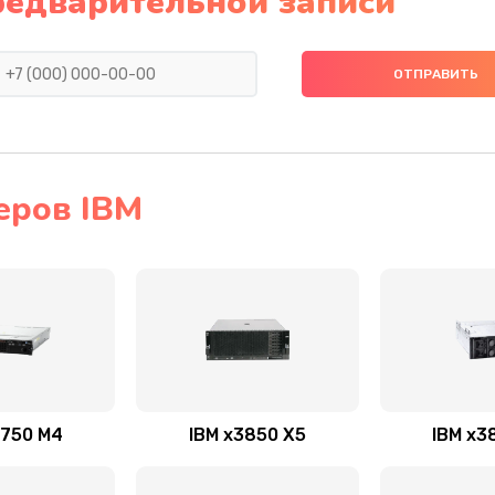
редварительной записи
еров IBM
3750 M4
IBM x3850 X5
IBM x3