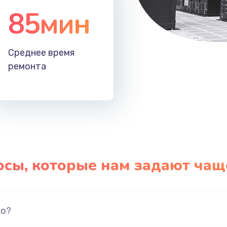
85мин
Среднее время
ремонта
осы, которые нам задают чащ
но?