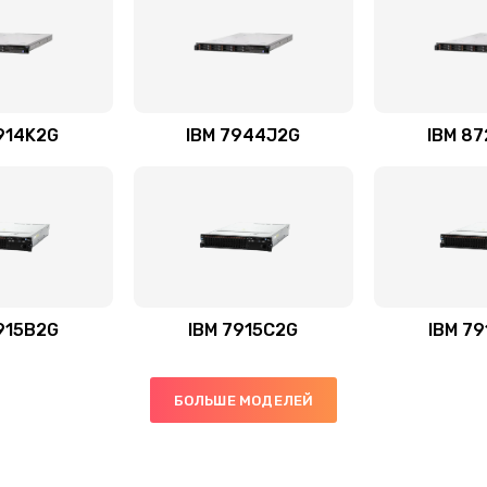
914K2G
IBM 7944J2G
IBM 8
915B2G
IBM 7915C2G
IBM 7
БОЛЬШЕ МОДЕЛЕЙ