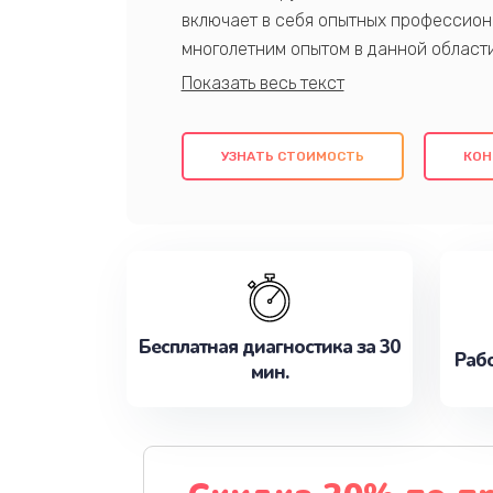
включает в себя опытных профессион
многолетним опытом в данной област
качественный ремонт с использовани
гарантируем качество всех проведенн
клиентам надежное и профессиональн
УЗНАТЬ СТОИМОСТЬ
КОН
потребности наилучшим образом. Не 
сейчас!
Бесплатная диагностика за 30
Рабо
мин.