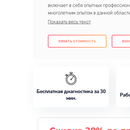
включает в себя опытных профессион
многолетним опытом в данной област
качественный ремонт с использовани
гарантируем качество всех проведенн
клиентам надежное и профессиональн
УЗНАТЬ СТОИМОСТЬ
КОН
потребности наилучшим образом. Не 
сейчас!
Бесплатная диагностика за 30
Рабо
мин.