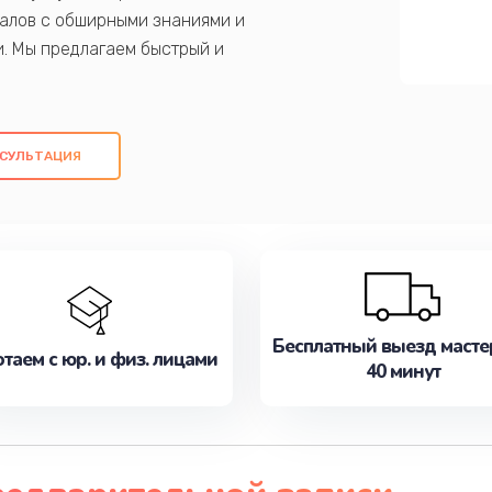
алов с обширными знаниями и
и. Мы предлагаем быстрый и
ем оригинальных компонентов, а также
ых работ. Наша цель - предоставить
ое обслуживание, удовлетворяя их
СУЛЬТАЦИЯ
медлите записаться на ремонт уже
Бесплатный выезд масте
таем с юр. и физ. лицами
40 минут