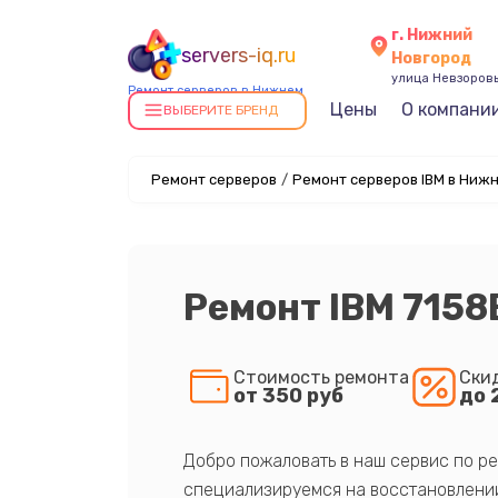
г. Нижний
servers-iq.ru
Новгород
улица Невзоровы
Ремонт серверов в Нижнем
Цены
О компани
Новгороде
ВЫБЕРИТЕ БРЕНД
Ремонт серверов
/
Ремонт серверов IBM в Ниж
Ремонт IBM 715
Стоимость ремонта
Ски
от 350 руб
до 
Добро пожаловать в наш сервис по ре
специализируемся на восстановлении