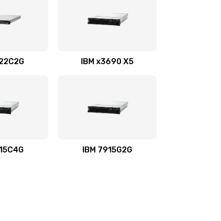
722C2G
IBM x3690 X5
915C4G
IBM 7915G2G