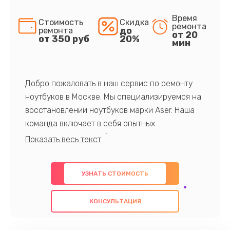
Время
Стоимость
Скидка
ремонта
до
ремонта
от 20
от 350 руб
20%
мин
Добро пожаловать в наш сервис по ремонту
ноутбуков в Москве. Мы специализируемся на
восстановлении ноутбуков марки Aser. Наша
команда включает в себя опытных
профессионалов с обширными знаниями и
многолетним опытом в данной области. Мы
предлагаем быстрый и качественный ремонт с
УЗНАТЬ СТОИМОСТЬ
использованием оригинальных компонентов, а
также гарантируем качество всех
КОНСУЛЬТАЦИЯ
проведенных работ. Наша цель - предоставить
клиентам надежное и профессиональное