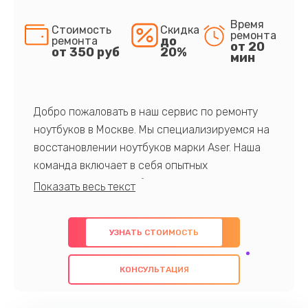
Время
Стоимость
Скидка
ремонта
до
ремонта
от 20
от 350 руб
20%
мин
Добро пожаловать в наш сервис по ремонту
ноутбуков в Москве. Мы специализируемся на
восстановлении ноутбуков марки Aser. Наша
команда включает в себя опытных
профессионалов с обширными знаниями и
многолетним опытом в данной области. Мы
предлагаем быстрый и качественный ремонт с
УЗНАТЬ СТОИМОСТЬ
использованием оригинальных компонентов, а
также гарантируем качество всех
КОНСУЛЬТАЦИЯ
проведенных работ. Наша цель - предоставить
клиентам надежное и профессиональное