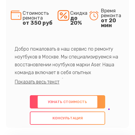
Время
Стоимость
Скидка
ремонта
до
ремонта
от 20
от 350 руб
20%
мин
Добро пожаловать в наш сервис по ремонту
ноутбуков в Москве. Мы специализируемся на
восстановлении ноутбуков марки Aser. Наша
команда включает в себя опытных
профессионалов с обширными знаниями и
многолетним опытом в данной области. Мы
предлагаем быстрый и качественный ремонт с
УЗНАТЬ СТОИМОСТЬ
использованием оригинальных компонентов, а
также гарантируем качество всех
КОНСУЛЬТАЦИЯ
проведенных работ. Наша цель - предоставить
клиентам надежное и профессиональное