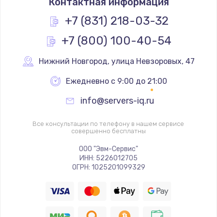
Контактная информация
1200 руб.
Заказать
+7 (831) 218-03-32
+7 (800) 100-40-54
Замена реле
1000 руб.
Нижний Новгород
,
 улица Невзоровых, 47
Заказать
Ежедневно с 9:00 до 21:00
Замена термопредохранителя
info@servers-iq.ru
700 руб.
Заказать
Все консультации по телефону в нашем сервисе
совершенно бесплатны
Замена ТЭНа
ООО "Эвм-Сервис"
ИНН: 5226012705
2500 руб.
ОГРН: 1025201099329
Заказать
Замена шнура
1400 руб.