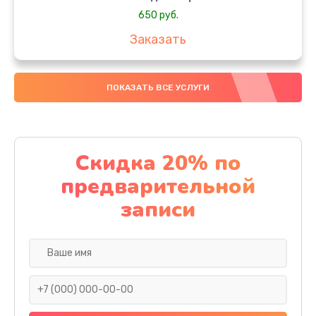
650 руб.
Заказать
Замена аккумулятора
ПОКАЗАТЬ ВСЕ УСЛУГИ
4000 руб.
Заказать
Замена материнской платы
Скидка 20% по
1100 руб.
предварительной
Заказать
записи
Замена масла
750 руб.
Заказать
Замена праймера