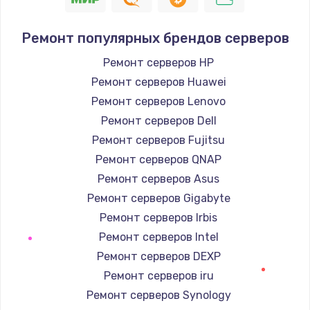
Заказать
Ремонт популярных брендов серверов
Замена / ремонт электронного модуля
Ремонт серверов HP
управления
Ремонт серверов Huawei
600 руб.
Ремонт серверов Lenovo
Заказать
Ремонт серверов Dell
Ремонт серверов Fujitsu
Замена конфорки
Ремонт серверов QNAP
1100 руб.
Ремонт серверов Asus
Заказать
Ремонт серверов Gigabyte
Ремонт серверов Irbis
Замена платы сенсора
Ремонт серверов Intel
900 руб.
Ремонт серверов DEXP
Заказать
Ремонт серверов iru
Ремонт серверов Synology
Замена регулятора режимов конфорки