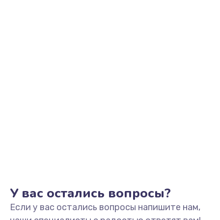
2500 руб.
Заказать
Замена видеоадаптера (видеокарты)
1800 руб.
Заказать
Замена, перепайка чипа
1300 руб.
Заказать
Замена HDMI-разъема
650 руб.
Заказать
У вас остались вопросы?
Если у вас остались вопросы напишите нам,
Замена/Pемонт карбюратора