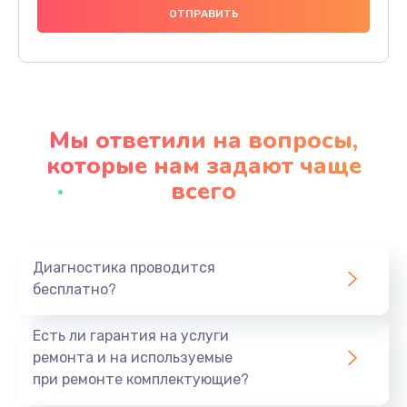
1000 руб.
Заказать
Ремонт материнской платы
4500 руб.
Мы ответили на вопросы,
Заказать
которые нам задают чаще
всего
Профилактическая чистка
1000 руб.
Заказать
Диагностика проводится
бесплатно?
Прошивка BIOS
1920 руб.
Есть ли гарантия на услуги
Заказать
ремонта и на используемые
при ремонте комплектующие?
Замена северного моста