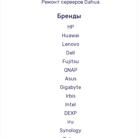
Ремонт серверов Dahua
900 руб.
Заказать
Бренды
HP
Замена сенсорного датчика
Huawei
1300 руб.
Lenovo
Заказать
Dell
Fujitsu
Замена сигнальной лампы
QNAP
1200 руб.
Asus
Заказать
Gigabyte
Irbis
Замена системной платы
Intel
1500 руб.
DEXP
Заказать
iru
Synology
Замена температурного датчика