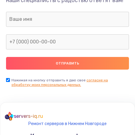
наши специалисты с радостью ответят вам!
1300 руб.
Заказать
Ремонт капиллярной трубки
400 руб.
Заказать
Замена блока питания
1000 руб.
Заказать
Нажимая на кнопку отправить я даю свое
согласие на
обработку моих персональных данных.
Прошивка / разблокировка
900 руб.
Заказать
servers-iq.ru
Ремонт серверов в Нижнем Новгороде
Замена термостата