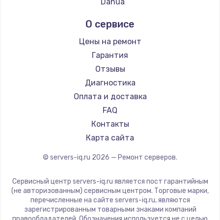
Dahua
2500 руб.
Заказать
О сервисе
Цены на ремонт
Замена электроконфорки
Гарантия
1300 руб.
Отзывы
Заказать
Диагностика
Оплата и доставка
Техобслуживание
FAQ
900 руб.
Контакты
Заказать
Карта сайта
Установка / подключение / демонтаж
© servers-iq.ru
2026
— Ремонт серверов.
1300 руб.
Сервисный центр servers-iq.ru является пост гарантийным
Заказать
(не авторизованным) сервисным центром. Торговые марки,
перечисленные на сайте servers-iq.ru, являются
Прошивка
зарегистрированным товарными знаками компаний
правообладателей. Обозначения используется не с целью