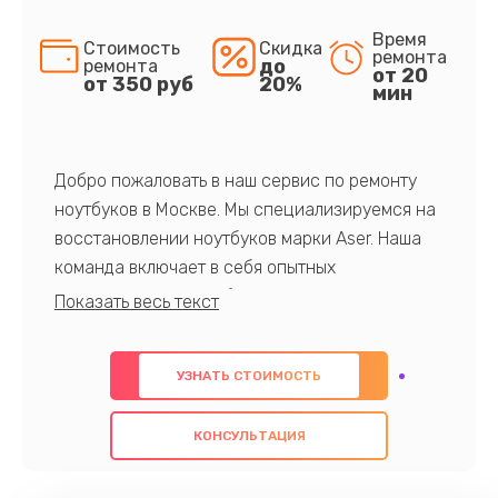
Время
Стоимость
Скидка
ремонта
до
ремонта
от 20
от 350 руб
20%
мин
Добро пожаловать в наш сервис по ремонту
ноутбуков в Москве. Мы специализируемся на
восстановлении ноутбуков марки Aser. Наша
команда включает в себя опытных
профессионалов с обширными знаниями и
многолетним опытом в данной области. Мы
предлагаем быстрый и качественный ремонт с
УЗНАТЬ СТОИМОСТЬ
использованием оригинальных компонентов, а
также гарантируем качество всех
КОНСУЛЬТАЦИЯ
проведенных работ. Наша цель - предоставить
клиентам надежное и профессиональное