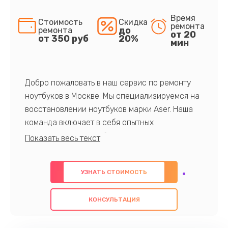
Время
Стоимость
Скидка
ремонта
до
ремонта
от 20
от 350 руб
20%
мин
Добро пожаловать в наш сервис по ремонту
ноутбуков в Москве. Мы специализируемся на
восстановлении ноутбуков марки Aser. Наша
команда включает в себя опытных
профессионалов с обширными знаниями и
многолетним опытом в данной области. Мы
предлагаем быстрый и качественный ремонт с
УЗНАТЬ СТОИМОСТЬ
использованием оригинальных компонентов, а
также гарантируем качество всех
КОНСУЛЬТАЦИЯ
проведенных работ. Наша цель - предоставить
клиентам надежное и профессиональное