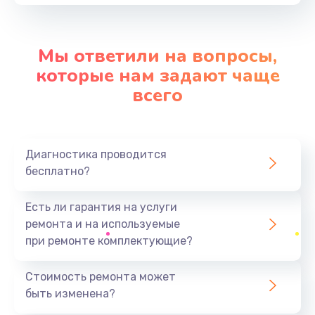
от 3900 руб.
Заказать
Мы ответили на вопросы,
Чистка от пыли
которые нам задают чаще
от 940 руб.
всего
Заказать
Замена системы охлаждения
Диагностика проводится
от 1545 руб.
бесплатно?
Заказать
Есть ли гарантия на услуги
Замена аккумулятора
ремонта и на используемые
от 690 руб.
при ремонте комплектующие?
Заказать
Стоимость ремонта может
быть изменена?
Замена видеокарты
от 2385 руб.