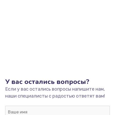
Заказать
Замена вебкамеры
от 945 руб.
Заказать
Замена USB порта
от 895 руб.
Заказать
Ремонт разъема питания
У вас остались вопросы?
от 920 руб.
Если у вас остались вопросы напишите нам,
Заказать
наши специалисты с радостью ответят вам!
Ремонт петель крышки
от 1090 руб.