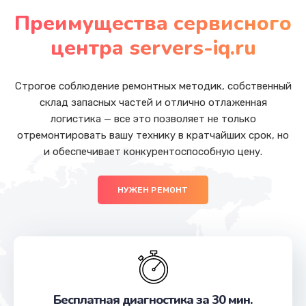
от 1590 руб.
Преимущества сервисного
Заказать
центра servers-iq.ru
Замена шлейфа матрицы
от 1045 руб.
Строгое соблюдение ремонтных методик, собственный
склад запасных частей и отлично отлаженная
Заказать
логистика — все это позволяет не только
отремонтировать вашу технику в кратчайших срок, но
Замена шим-контроллера
и обеспечивает конкурентоспособную цену.
от 3900 руб.
Заказать
НУЖЕН РЕМОНТ
Замена контроллера питания
от 1490 руб.
Заказать
Замена процессора
Бесплатная диагностика за 30 мин.