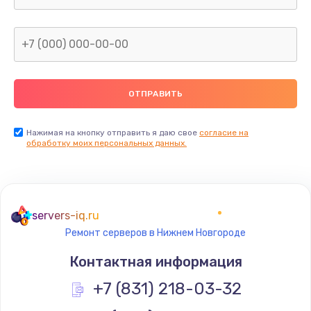
Заказать
Замена южного моста
от 2620 руб.
Заказать
Замена северного моста
Нажимая на кнопку отправить я даю свое
согласие на
обработку моих персональных данных.
от 2620 руб.
Заказать
Замена тачпада
servers-iq.ru
от 745 руб.
Ремонт серверов в Нижнем Новгороде
Заказать
Контактная информация
Замена корпуса
+7 (831) 218-03-32
от 1045 руб.