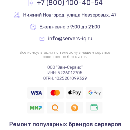
+7 (800) 100-40-54
Заказать
Нижний Новгород
,
 улица Невзоровых, 47
Замена разъёмов (HDMI, DVI, Дисплей порта)
Ежедневно с 9:00 до 21:00
от 495 руб.
info@servers-iq.ru
Заказать
Все консультации по телефону в нашем сервисе
Замена звуковой карты
совершенно бесплатны
от 1490 руб.
ООО "Эвм-Сервис"
Заказать
ИНН: 5226012705
ОГРН: 1025201099329
Ремонт популярных брендов серверов