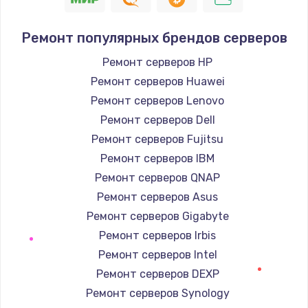
Заказать
Ремонт популярных брендов серверов
Замена / ремонт электронного модуля
Ремонт серверов HP
управления
Ремонт серверов Huawei
600 руб.
Ремонт серверов Lenovo
Заказать
Ремонт серверов Dell
Ремонт серверов Fujitsu
Замена конфорки
Ремонт серверов IBM
1100 руб.
Ремонт серверов QNAP
Заказать
Ремонт серверов Asus
Ремонт серверов Gigabyte
Замена платы сенсора
Ремонт серверов Irbis
900 руб.
Ремонт серверов Intel
Заказать
Ремонт серверов DEXP
Ремонт серверов Synology
Замена регулятора режимов конфорки