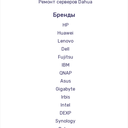
Ремонт серверов Dahua
900 руб.
Заказать
Бренды
HP
Замена сенсорного датчика
Huawei
1300 руб.
Lenovo
Заказать
Dell
Fujitsu
Замена сигнальной лампы
IBM
1200 руб.
QNAP
Заказать
Asus
Gigabyte
Замена системной платы
Irbis
1500 руб.
Intel
Заказать
DEXP
Synology
Замена температурного датчика