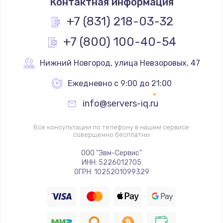
Контактная информация
1200 руб.
Заказать
+7 (831) 218-03-32
+7 (800) 100-40-54
Замена реле
1000 руб.
Нижний Новгород
,
 улица Невзоровых, 47
Заказать
Ежедневно с 9:00 до 21:00
Замена термопредохранителя
info@servers-iq.ru
700 руб.
Заказать
Все консультации по телефону в нашем сервисе
совершенно бесплатны
Замена ТЭНа
ООО "Эвм-Сервис"
ИНН: 5226012705
2500 руб.
ОГРН: 1025201099329
Заказать
Замена шнура
1400 руб.