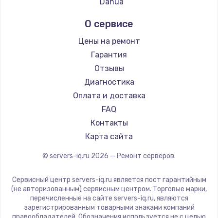
Dahua
2500 руб.
Заказать
О сервисе
Цены на ремонт
Замена электроконфорки
Гарантия
1300 руб.
Отзывы
Заказать
Диагностика
Оплата и доставка
Техобслуживание
FAQ
900 руб.
Контакты
Заказать
Карта сайта
Установка / подключение / демонтаж
© servers-iq.ru
2026
— Ремонт серверов.
1300 руб.
Сервисный центр servers-iq.ru является пост гарантийным
Заказать
(не авторизованным) сервисным центром. Торговые марки,
перечисленные на сайте servers-iq.ru, являются
Прошивка
зарегистрированным товарными знаками компаний
правообладателей. Обозначения используется не с целью