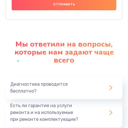
1000 руб.
Заказать
Ремонт материнской платы
4500 руб.
Мы ответили на вопросы,
Заказать
которые нам задают чаще
всего
Профилактическая чистка
1000 руб.
Заказать
Диагностика проводится
бесплатно?
Прошивка BIOS
1920 руб.
Есть ли гарантия на услуги
Заказать
ремонта и на используемые
при ремонте комплектующие?
Замена северного моста