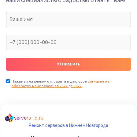
наши специалисты с радостью ответят вам!
1300 руб.
Заказать
Ремонт капиллярной трубки
400 руб.
Заказать
Замена блока питания
1000 руб.
Заказать
Нажимая на кнопку отправить я даю свое
согласие на
обработку моих персональных данных.
Прошивка / разблокировка
900 руб.
Заказать
servers-iq.ru
Ремонт серверов в Нижнем Новгороде
Замена термостата