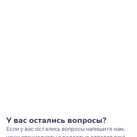
2500 руб.
Заказать
Замена видеоадаптера (видеокарты)
1800 руб.
Заказать
Замена, перепайка чипа
1300 руб.
Заказать
Замена HDMI-разъема
650 руб.
Заказать
У вас остались вопросы?
Если у вас остались вопросы напишите нам,
Замена/Pемонт карбюратора