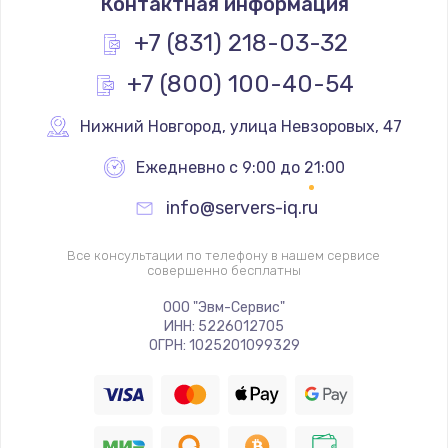
Контактная информация
1200 руб.
Заказать
+7 (831) 218-03-32
+7 (800) 100-40-54
Замена реле
1000 руб.
Нижний Новгород
,
 улица Невзоровых, 47
Заказать
Ежедневно с 9:00 до 21:00
Замена термопредохранителя
info@servers-iq.ru
700 руб.
Заказать
Все консультации по телефону в нашем сервисе
совершенно бесплатны
Замена ТЭНа
ООО "Эвм-Сервис"
ИНН: 5226012705
2500 руб.
ОГРН: 1025201099329
Заказать
Замена шнура
1400 руб.