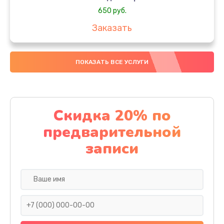
650 руб.
Заказать
Замена аккумулятора
ПОКАЗАТЬ ВСЕ УСЛУГИ
4000 руб.
Заказать
Замена материнской платы
Скидка 20% по
1100 руб.
предварительной
Заказать
записи
Замена масла
750 руб.
Заказать
Замена праймера