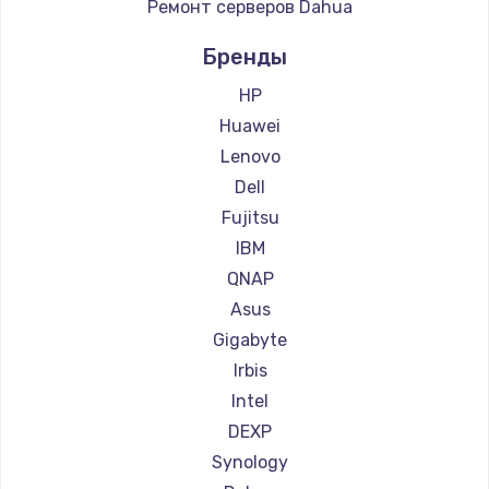
Ремонт серверов Dahua
900 руб.
Заказать
Бренды
HP
Замена сенсорного датчика
Huawei
1300 руб.
Lenovo
Заказать
Dell
Fujitsu
Замена сигнальной лампы
IBM
1200 руб.
QNAP
Заказать
Asus
Gigabyte
Замена системной платы
Irbis
1500 руб.
Intel
Заказать
DEXP
Synology
Замена температурного датчика