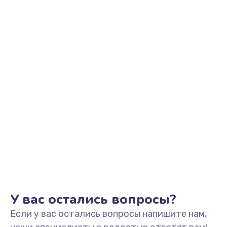
2500 руб.
Заказать
Замена видеоадаптера (видеокарты)
1800 руб.
Заказать
Замена, перепайка чипа
1300 руб.
Заказать
Замена HDMI-разъема
650 руб.
Заказать
У вас остались вопросы?
Если у вас остались вопросы напишите нам,
Замена/Pемонт карбюратора