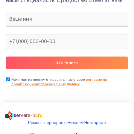
наши специалисты с радостью ответят вам!
1300 руб.
Заказать
Ремонт капиллярной трубки
400 руб.
Заказать
Замена блока питания
1000 руб.
Заказать
Нажимая на кнопку отправить я даю свое
согласие на
обработку моих персональных данных.
Прошивка / разблокировка
900 руб.
Заказать
servers-iq.ru
Ремонт серверов в Нижнем Новгороде
Замена термостата