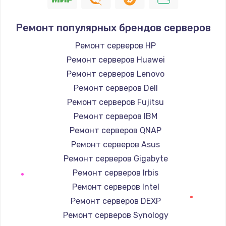
Заказать
Ремонт популярных брендов серверов
Замена / ремонт электронного модуля
Ремонт серверов HP
управления
Ремонт серверов Huawei
600 руб.
Ремонт серверов Lenovo
Заказать
Ремонт серверов Dell
Ремонт серверов Fujitsu
Замена конфорки
Ремонт серверов IBM
1100 руб.
Ремонт серверов QNAP
Заказать
Ремонт серверов Asus
Ремонт серверов Gigabyte
Замена платы сенсора
Ремонт серверов Irbis
900 руб.
Ремонт серверов Intel
Заказать
Ремонт серверов DEXP
Ремонт серверов Synology
Замена регулятора режимов конфорки