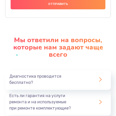
1000 руб.
Заказать
Ремонт материнской платы
4500 руб.
Мы ответили на вопросы,
Заказать
которые нам задают чаще
всего
Профилактическая чистка
1000 руб.
Заказать
Диагностика проводится
бесплатно?
Прошивка BIOS
1920 руб.
Есть ли гарантия на услуги
Заказать
ремонта и на используемые
при ремонте комплектующие?
Замена северного моста