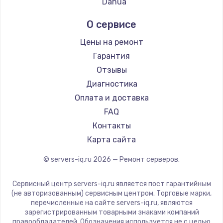
Dahua
2500 руб.
Заказать
О сервисе
Цены на ремонт
Замена электроконфорки
Гарантия
1300 руб.
Отзывы
Заказать
Диагностика
Оплата и доставка
Техобслуживание
FAQ
900 руб.
Контакты
Заказать
Карта сайта
Установка / подключение / демонтаж
© servers-iq.ru
2026
— Ремонт серверов.
1300 руб.
Сервисный центр servers-iq.ru является пост гарантийным
Заказать
(не авторизованным) сервисным центром. Торговые марки,
перечисленные на сайте servers-iq.ru, являются
Прошивка
зарегистрированным товарными знаками компаний
правообладателей. Обозначения используется не с целью