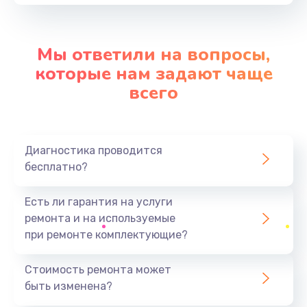
от 750 руб.
Заказать
Мы ответили на вопросы,
которые нам задают чаще
Замена лотка SIM
всего
от 790 руб.
Заказать
Замена вибро элемента
Диагностика проводится
бесплатно?
от 450 руб.
Заказать
Есть ли гарантия на услуги
ремонта и на используемые
Замена разъема питания
при ремонте комплектующие?
от 790 руб.
Заказать
Стоимость ремонта может
быть изменена?
Ремонт шлейфа