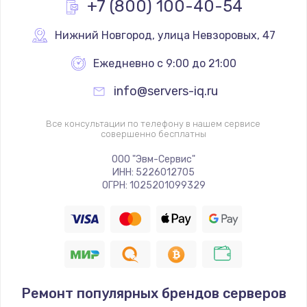
+7 (800) 100-40-54
от 2300 руб.
Заказать
Нижний Новгород
,
 улица Невзоровых, 47
Замена северного моста
Ежедневно с 9:00 до 21:00
от 2300 руб.
info@servers-iq.ru
Заказать
Все консультации по телефону в нашем сервисе
совершенно бесплатны
Замена оперативной памяти
от 760 руб.
ООО "Эвм-Сервис"
ИНН: 5226012705
Заказать
ОГРН: 1025201099329
Замена экрана
от 1530 руб.
Заказать
Восстановление данных
Ремонт популярных брендов серверов