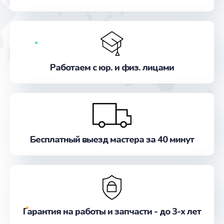
от 740 руб.
Заказать
Настройка программного обеспечения
Работаем с юр. и физ. лицами
от 500 руб.
Заказать
Прошивка устройства (с сохранением данных)
от 3300 руб.
Бесплатный выезд мастера за 40 минут
Заказать
Прошивка устройства (без сохранения данных)
от 550 руб.
Заказать
Гарантия на работы и запчасти - до 3-х лет
Замена лотка Flash