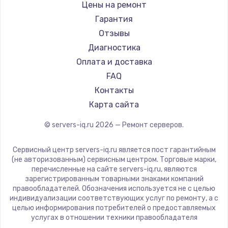
Цены на ремонт
Заказать
Гарантия
Отзывы
Замена корпуса
Диагностика
от 890 руб.
Оплата и доставка
Заказать
FAQ
Контакты
Замена шлейфа матрицы
Карта сайта
от 1130 руб.
© servers-iq.ru
2026
— Ремонт серверов.
Заказать
Сервисный центр servers-iq.ru является пост гарантийным
Ремонт цепей питания
(не авторизованным) сервисным центром. Торговые марки,
от 3000 руб.
перечисленные на сайте servers-iq.ru, являются
зарегистрированным товарными знаками компаний
Заказать
правообладателей. Обозначения используется не с целью
индивидуализации соответствующих услуг по ремонту, а с
целью информирования потребителей о предоставляемых
Замена звуковой карты
услугах в отношении техники правообладателя
от 1200 руб.