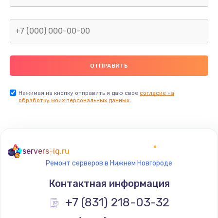
от 1340 руб.
Заказать
Замена USB порта
от 1290 руб.
Заказать
Нажимая на кнопку отправить я даю свое
согласие на
Ремонт разъема питания
обработку моих персональных данных.
от 1330 руб.
Заказать
servers-iq.ru
Ремонт петель крышки
Ремонт серверов в Нижнем Новгороде
от 990 руб.
Контактная информация
Заказать
+7 (831) 218-03-32
Замена южного моста