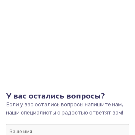
от 1600 руб.
Заказать
Замена слухового динамика
от 350 руб.
Заказать
Замена аудио разъема
от 790 руб.
Заказать
У вас остались вопросы?
Замена жесткого диска
Если у вас остались вопросы напишите нам,
от 1000 руб.
наши специалисты с радостью ответят вам!
Заказать
Замена вебкамеры