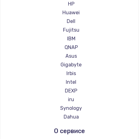
HP
Заказать
Huawei
Dell
Замена клавиатуры
Fujitsu
от 1290 руб.
IBM
Заказать
QNAP
Asus
Замена аккумулятора
Gigabyte
от 250 руб.
Irbis
Заказать
Intel
DEXP
Замена видеокарты
iru
от 2100 руб.
Synology
Заказать
Dahua
Замена тачпада
О сервисе
от 990 руб.