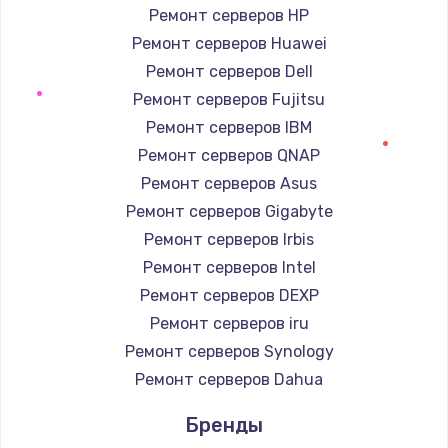
от 990 руб.
Ремонт серверов HP
Заказать
Ремонт серверов Huawei
Ремонт серверов Dell
Замена динамика
Ремонт серверов Fujitsu
от 1500 руб.
Ремонт серверов IBM
Заказать
Ремонт серверов QNAP
Ремонт серверов Asus
Замена процессора
Ремонт серверов Gigabyte
от 1800 руб.
Ремонт серверов Irbis
Заказать
Ремонт серверов Intel
Ремонт серверов DEXP
Замена кнопки включения
Ремонт серверов iru
от 2150 руб.
Ремонт серверов Synology
Заказать
Ремонт серверов Dahua
Замена петель
Бренды
от 1250 руб.