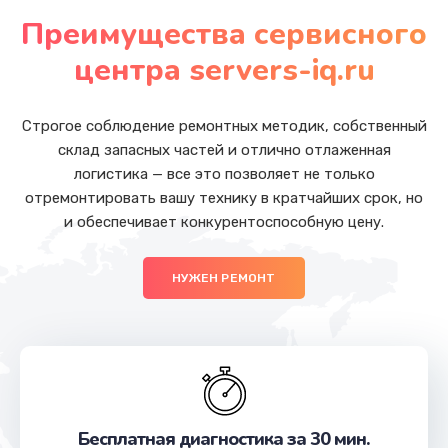
Замена модуля HDMI
Преимущества сервисного
от 590 руб.
центра servers-iq.ru
Заказать
Замена задней крышки устройства
Строгое соблюдение ремонтных методик, собственный
от 790 руб.
склад запасных частей и отлично отлаженная
логистика — все это позволяет не только
Заказать
отремонтировать вашу технику в кратчайших срок, но
и обеспечивает конкурентоспособную цену.
Замена камеры (внешней или внутренней)
от 450 руб.
НУЖЕН РЕМОНТ
Заказать
Замена дисплея (экрана)
от 690 руб.
Заказать
Бесплатная диагностика за 30 мин.
Замена тачскрина