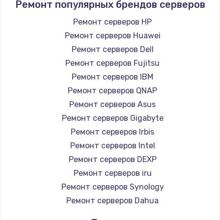
Ремонт популярных брендов серверов
Замена HDMI
Ремонт серверов HP
1200 руб.
Ремонт серверов Huawei
Заказать
Ремонт серверов Dell
Ремонт серверов Fujitsu
Установка драйверов
Ремонт серверов IBM
950 руб.
Ремонт серверов QNAP
Заказать
Ремонт серверов Asus
Ремонт серверов Gigabyte
Замена жесткого диска
Ремонт серверов Irbis
1000 руб.
Ремонт серверов Intel
Ремонт серверов DEXP
Заказать
Ремонт серверов iru
Чистка от пыли
Ремонт серверов Synology
Ремонт серверов Dahua
1330 руб.
Заказать