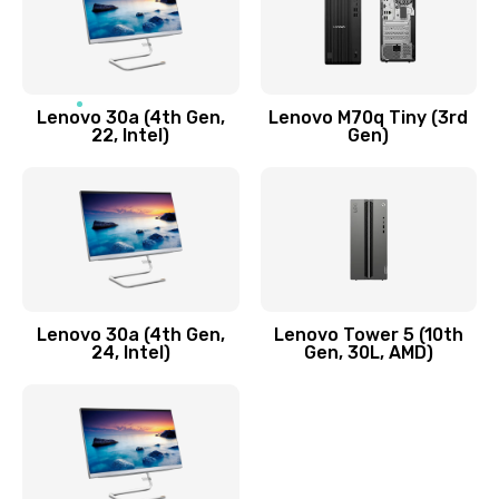
Чистка от пыли или влаги
1090 руб.
Заказать
Lenovo 30a (4th Gen,
Lenovo M70q Tiny (3rd
Ремонт элементов корпуса
22, Intel)
Gen)
890 руб.
Заказать
Ремонт шлейфа
690 руб.
Lenovo 30a (4th Gen,
Lenovo Tower 5 (10th
Заказать
24, Intel)
Gen, 30L, AMD)
Замена камеры (внешней или внутренней)
450 руб.
Заказать