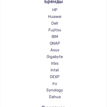
Бренды
HP
Настройка ОС
Huawei
1360 руб.
Dell
Заказать
Fujitsu
IBM
Замена петель
QNAP
1250 руб.
Asus
Заказать
Gigabyte
Irbis
Настройка BIOS
Intel
1260 руб.
DEXP
Заказать
iru
Synology
Замена видеочипа
Dahua
2990 руб.