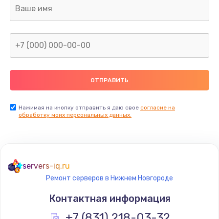
1600 руб.
Заказать
Замена термопасты
990 руб.
Заказать
Нажимая на кнопку отправить я даю свое
согласие на
Замена контроллера питания
обработку моих персональных данных.
1490 руб.
Заказать
servers-iq.ru
Замена южного моста
Ремонт серверов в Нижнем Новгороде
2300 руб.
Контактная информация
Заказать
+7 (831) 218-03-32