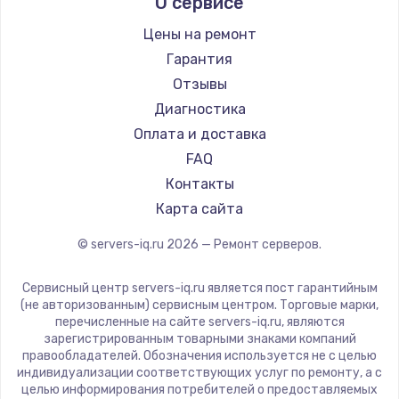
О сервисе
Заказать
Цены на ремонт
Ремонт разъема питания
Гарантия
1330 руб.
Отзывы
Диагностика
Заказать
Оплата и доставка
Замена видеокарты
FAQ
Контакты
2100 руб.
Карта сайта
Заказать
© servers-iq.ru
2026
— Ремонт серверов.
Ремонт цепей питания
Сервисный центр servers-iq.ru является пост гарантийным
3000 руб.
(не авторизованным) сервисным центром. Торговые марки,
Заказать
перечисленные на сайте servers-iq.ru, являются
зарегистрированным товарными знаками компаний
правообладателей. Обозначения используется не с целью
Замена материнской платы
индивидуализации соответствующих услуг по ремонту, а с
целью информирования потребителей о предоставляемых
1590 руб.