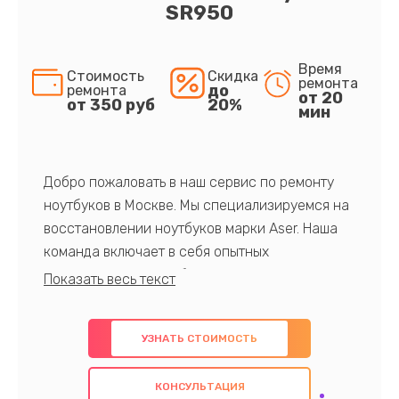
SR950
Время
Стоимость
Скидка
ремонта
до
ремонта
от 20
от 350 руб
20%
мин
Добро пожаловать в наш сервис по ремонту
ноутбуков в Москве. Мы специализируемся на
восстановлении ноутбуков марки Aser. Наша
команда включает в себя опытных
профессионалов с обширными знаниями и
многолетним опытом в данной области. Мы
предлагаем быстрый и качественный ремонт с
УЗНАТЬ СТОИМОСТЬ
использованием оригинальных компонентов, а
также гарантируем качество всех
КОНСУЛЬТАЦИЯ
проведенных работ. Наша цель - предоставить