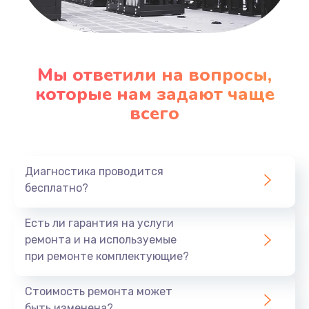
Заказать
Замена клавиатуры
1290 руб.
Мы ответили на вопросы,
которые нам задают чаще
Заказать
всего
Замена корпуса
890 руб.
Диагностика проводится
Заказать
бесплатно?
Замена тачпада
Есть ли гарантия на услуги
990 руб.
ремонта и на используемые
Заказать
при ремонте комплектующие?
Замена динамика
Стоимость ремонта может
быть изменена?