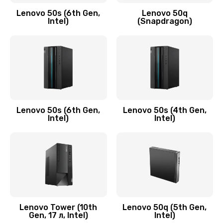
Заказать
Lenovo 50s (6th Gen,
Lenovo 50q
Intel)
(Snapdragon)
Замена аудио разъема
790 руб.
Заказать
Замена модуля HDMI
590 руб.
Lenovo 50s (6th Gen,
Lenovo 50s (4th Gen,
Intel)
Intel)
Заказать
Замена задней крышки устройства
790 руб.
Заказать
Замена микросхемы (звук, контроллер,
Lenovo Tower (10th
Lenovo 50q (5th Gen,
Gen, 17 л, Intel)
Intel)
процессор)