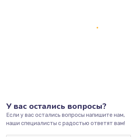
1200 руб.
Заказать
Замена кнопки включения
2150 руб.
Заказать
Замена оперативной памяти
760 руб.
Заказать
Замена процессора
У вас остались вопросы?
1800 руб.
Если у вас остались вопросы напишите нам,
Заказать
наши специалисты с радостью ответят вам!
Замена системы охлаждения