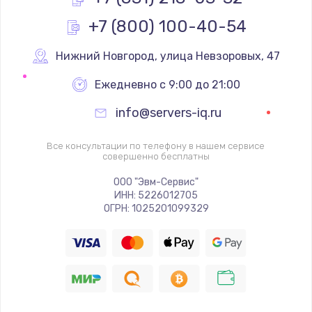
Замена вебкамеры
+7 (800) 100-40-54
1340 руб.
Заказать
Нижний Новгород
,
 улица Невзоровых, 47
Ежедневно с 9:00 до 21:00
Ремонт петель крышки
info@servers-iq.ru
990 руб.
Заказать
Все консультации по телефону в нашем сервисе
совершенно бесплатны
Настройка Wi-Fi
ООО "Эвм-Сервис"
1260 руб.
ИНН: 5226012705
ОГРН: 1025201099329
Заказать
Замена шим-контроллера
3900 руб.
Заказать