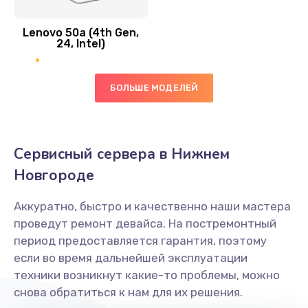
Замена вибро элемента
Lenovo 50a (4th Gen,
450 руб.
24, Intel)
Заказать
БОЛЬШЕ МОДЕЛЕЙ
Ремонт цепей питания платы
1490 руб.
Заказать
Сервисный сервера в Нижнем
Новгороде
Восстановление дорожек платы
400 руб.
Аккуратно, быстро и качественно наши мастера
Заказать
проведут ремонт девайса. На постремонтный
период предоставляется гарантия, поэтому
Замена слухового динамика
если во время дальнейшей эксплуатации
350 руб.
техники возникнут какие-то проблемы, можно
снова обратиться к нам для их решения.
Заказать