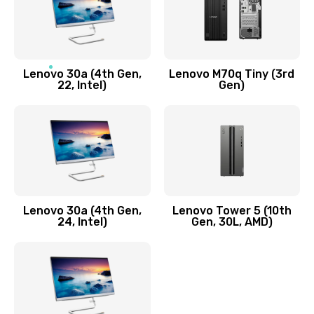
Чистка от пыли или влаги
1090 руб.
Заказать
Lenovo 30a (4th Gen,
Lenovo M70q Tiny (3rd
Ремонт элементов корпуса
22, Intel)
Gen)
890 руб.
Заказать
Ремонт шлейфа
690 руб.
Lenovo 30a (4th Gen,
Lenovo Tower 5 (10th
Заказать
24, Intel)
Gen, 30L, AMD)
Замена камеры (внешней или внутренней)
450 руб.
Заказать