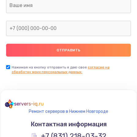
1600 руб.
Заказать
Замена термопасты
990 руб.
Заказать
Нажимая на кнопку отправить я даю свое
согласие на
Замена контроллера питания
обработку моих персональных данных.
1490 руб.
Заказать
servers-iq.ru
Замена южного моста
Ремонт серверов в Нижнем Новгороде
2300 руб.
Контактная информация
Заказать
+7 (831) 218-03-32