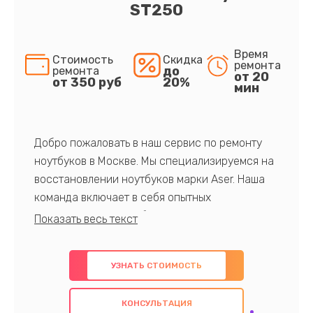
ST250
Время
Стоимость
Скидка
ремонта
до
ремонта
от 20
от 350 руб
20%
мин
Добро пожаловать в наш сервис по ремонту
ноутбуков в Москве. Мы специализируемся на
восстановлении ноутбуков марки Aser. Наша
команда включает в себя опытных
профессионалов с обширными знаниями и
многолетним опытом в данной области. Мы
предлагаем быстрый и качественный ремонт с
УЗНАТЬ СТОИМОСТЬ
использованием оригинальных компонентов, а
также гарантируем качество всех
КОНСУЛЬТАЦИЯ
проведенных работ. Наша цель - предоставить