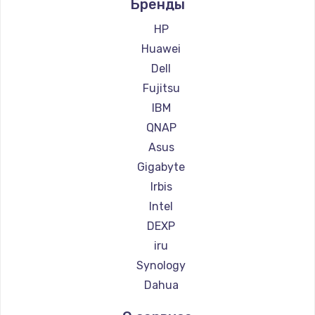
Бренды
HP
Настройка ОС
Huawei
1360 руб.
Dell
Заказать
Fujitsu
IBM
Замена петель
QNAP
1250 руб.
Asus
Заказать
Gigabyte
Irbis
Настройка BIOS
Intel
1260 руб.
DEXP
Заказать
iru
Synology
Замена видеочипа
Dahua
2990 руб.