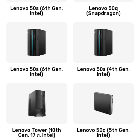
Заказать
Lenovo 50s (6th Gen,
Lenovo 50q
Intel)
(Snapdragon)
Замена аудио разъема
790 руб.
Заказать
Замена модуля HDMI
590 руб.
Lenovo 50s (6th Gen,
Lenovo 50s (4th Gen,
Intel)
Intel)
Заказать
Замена задней крышки устройства
790 руб.
Заказать
Замена микросхемы (звук, контроллер,
Lenovo Tower (10th
Lenovo 50q (5th Gen,
Gen, 17 л, Intel)
Intel)
процессор)