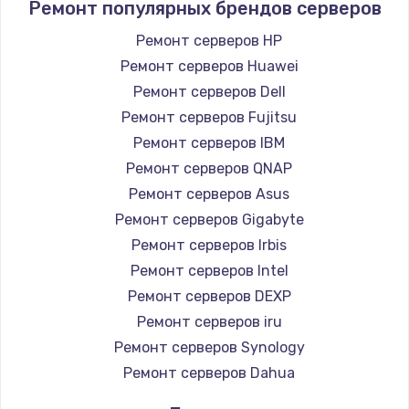
Ремонт популярных брендов серверов
Замена HDMI
Ремонт серверов HP
1200 руб.
Ремонт серверов Huawei
Заказать
Ремонт серверов Dell
Ремонт серверов Fujitsu
Установка драйверов
Ремонт серверов IBM
950 руб.
Ремонт серверов QNAP
Заказать
Ремонт серверов Asus
Ремонт серверов Gigabyte
Замена жесткого диска
Ремонт серверов Irbis
1000 руб.
Ремонт серверов Intel
Ремонт серверов DEXP
Заказать
Ремонт серверов iru
Чистка от пыли
Ремонт серверов Synology
Ремонт серверов Dahua
1330 руб.
Заказать