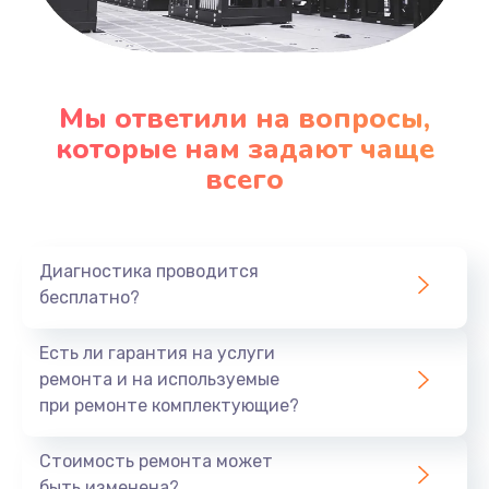
Заказать
Замена клавиатуры
1290 руб.
Мы ответили на вопросы,
которые нам задают чаще
Заказать
всего
Замена корпуса
890 руб.
Диагностика проводится
Заказать
бесплатно?
Замена тачпада
Есть ли гарантия на услуги
990 руб.
ремонта и на используемые
Заказать
при ремонте комплектующие?
Замена динамика
Стоимость ремонта может
быть изменена?