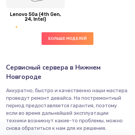
Замена вибро элемента
Lenovo 50a (4th Gen,
450 руб.
24, Intel)
Заказать
БОЛЬШЕ МОДЕЛЕЙ
Ремонт цепей питания платы
1490 руб.
Заказать
Сервисный сервера в Нижнем
Новгороде
Восстановление дорожек платы
400 руб.
Аккуратно, быстро и качественно наши мастера
Заказать
проведут ремонт девайса. На постремонтный
период предоставляется гарантия, поэтому
Замена слухового динамика
если во время дальнейшей эксплуатации
350 руб.
техники возникнут какие-то проблемы, можно
снова обратиться к нам для их решения.
Заказать