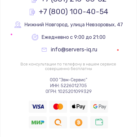
Замена вебкамеры
+7 (800) 100-40-54
1340 руб.
Заказать
Нижний Новгород
,
 улица Невзоровых, 47
Ежедневно с 9:00 до 21:00
Ремонт петель крышки
info@servers-iq.ru
990 руб.
Заказать
Все консультации по телефону в нашем сервисе
совершенно бесплатны
Настройка Wi-Fi
ООО "Эвм-Сервис"
1260 руб.
ИНН: 5226012705
ОГРН: 1025201099329
Заказать
Замена шим-контроллера
3900 руб.
Заказать