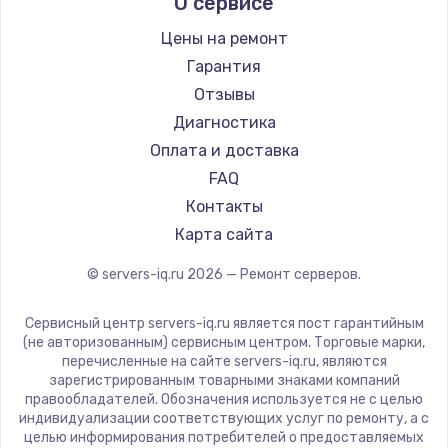
О сервисе
Заказать
Цены на ремонт
Ремонт разъема питания
Гарантия
1330 руб.
Отзывы
Диагностика
Заказать
Оплата и доставка
Замена видеокарты
FAQ
Контакты
2100 руб.
Карта сайта
Заказать
© servers-iq.ru
2026
— Ремонт серверов.
Ремонт цепей питания
Сервисный центр servers-iq.ru является пост гарантийным
3000 руб.
(не авторизованным) сервисным центром. Торговые марки,
Заказать
перечисленные на сайте servers-iq.ru, являются
зарегистрированным товарными знаками компаний
правообладателей. Обозначения используется не с целью
Замена материнской платы
индивидуализации соответствующих услуг по ремонту, а с
целью информирования потребителей о предоставляемых
1590 руб.