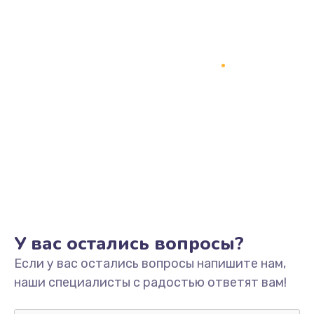
1200 руб.
Заказать
Замена кнопки включения
2150 руб.
Заказать
Замена оперативной памяти
760 руб.
Заказать
Замена процессора
У вас остались вопросы?
1800 руб.
Если у вас остались вопросы напишите нам,
Заказать
наши специалисты с радостью ответят вам!
Замена системы охлаждения