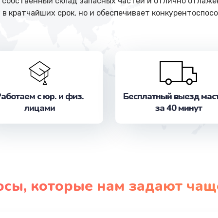
собственный склад запасных частей и отлично отлажен
 в кратчайших срок, но и обеспечивает конкурентоспосо
аботаем с юр. и физ.
Бесплатный выезд мас
лицами
за 40 минут
осы, которые нам задают чащ